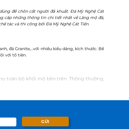
, dùng để chôn cất người đã khuất. Đá Mỹ Nghệ Cát
ung cấp những thông tin chi tiết nhất về Lăng mộ đá,
chế tác và thi công bởi Đá Mỹ Nghệ Cát Tiến.
nh, đá Granite,…với nhiều kiểu dáng, kích thước. Bề
 với tổ tiên.
cho toàn bộ khối mộ bên trên. Thông thường,
c.
bằng các hoa văn như rồng, phượng, hoa lá hay
ùy theo nhu cầu và thiết kế của gia chủ.
ong. Tùy phong cách thiết kế, nắp mộ có thể
m mỹ cho tổng thể ngôi mộ.