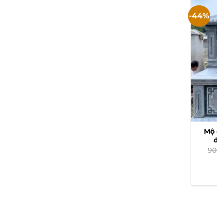
-44%
Mộ 
90