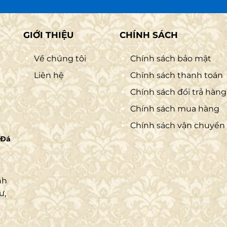
hường có ở các mẫu mộ có thiết kế cầu kỳ nhằm tăng tí
biến nhất là mái 1 tầng, 2 tầng hoặc 3 tầng, mang lại sự
cơ bản của người đã khuất như họ tên, năm sinh, năm m
GIỚI THIỆU
CHÍNH SÁCH
Về chúng tôi
Chính sách bảo mật
Liên hệ
Chính sách thanh toán
Chính sách đổi trả hàng
Chính sách mua hàng
Chính sách vận chuyển
 Đá
nh
ư,