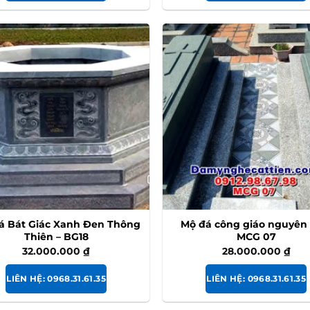
á Bát Giác Xanh Đen Thông
Mộ đá công giáo nguyên 
Thiên – BG18
MCG 07
32.000.000
₫
28.000.000
₫
LIÊN HỆ: 0968.31.61.35
LIÊN HỆ: 0968.31.61.35