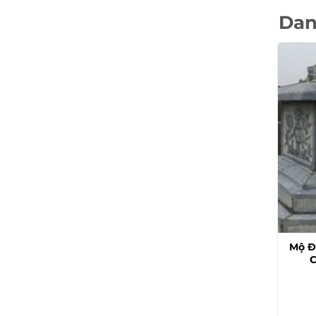
Dan
Mộ Đ
C