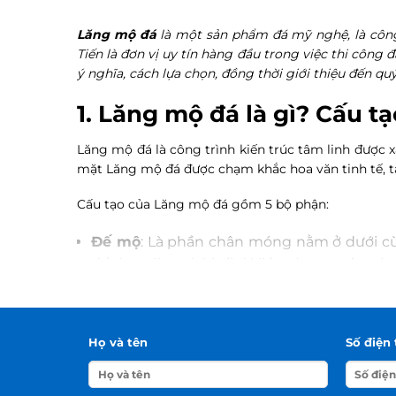
Lăng mộ đá
là một sản phẩm đá mỹ nghệ, là công 
Tiến là đơn vị uy tín hàng đầu trong việc thi công 
ý nghĩa, cách lựa chọn, đồng thời giới thiệu đến q
1. Lăng mộ đá là gì? Cấu 
Lăng mộ đá là công trình kiến trúc tâm linh được x
mặt Lăng mộ đá được chạm khắc hoa văn tinh tế, tạo
Cấu tạo của Lăng mộ đá gồm 5 bộ phận:
Đế mộ
: Là phần chân móng nằm ở dưới cù
đế được làm từ khối đá liền, dạng vuông h
Thân mộ
: Là phần trung tâm của ngôi mộ, 
chữ Thọ. Kết cấu thân mộ có thể làm đặc để
Họ và tên
Số điện 
Nắp mộ
: Nắp mộ là bộ phận nằm phía trên
làm dạng bằng phẳng, chóp nhọn hoặc mái