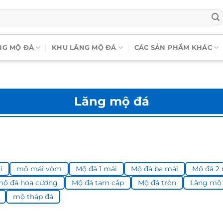
NG MỘ ĐÁ
KHU LĂNG MỘ ĐÁ
CÁC SẢN PHẨM KHÁC
Lăng mộ đá
i
mộ mái vòm
Mộ đá 1 mái
Mộ đá ba mái
Mộ đá 2
mộ đá hoa cương
Mộ đá tam cấp
Mộ đá tròn
Lăng mộ 
mộ tháp đá