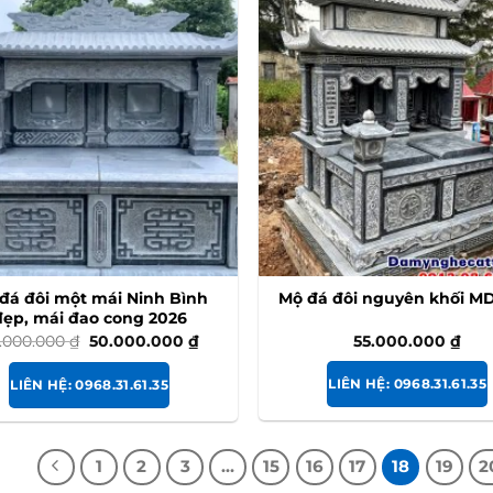
đá đôi một mái Ninh Bình
Mộ đá đôi nguyên khối MD
đẹp, mái đao cong 2026
Giá
Giá
55.000.000
₫
.000.000
₫
50.000.000
₫
gốc
hiện
là:
tại
LIÊN HỆ: 0968.31.61.35
90.000.000 ₫.
là:
LIÊN HỆ: 0968.31.61.35
50.000.000 ₫.
1
2
3
…
15
16
17
18
19
2