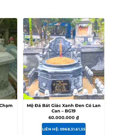
 Chạm
Mộ Đá Bát Giác Xanh Đen Có Lan
Can – BG19
60.000.000
₫
LIÊN HỆ: 0968.31.61.35