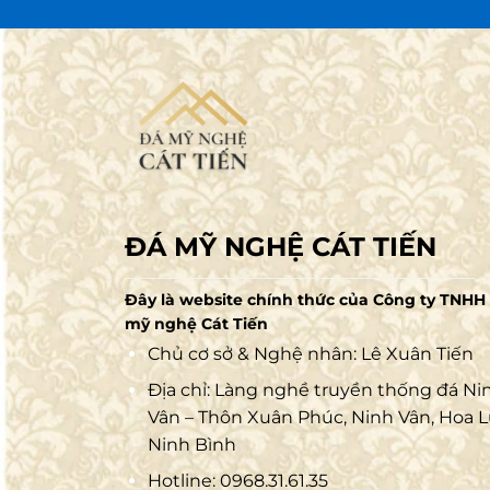
Mái
: Mái mộ là phần che phía trên nắp, t
bên trong. Kiểu dáng mái khá đa dạng, phổ 
Bài vị
: Bài vị là nơi khắc ghi thông tin 
sau phần nắp.
ĐÁ MỸ NGHỆ CÁT TIẾN
Đây là website chính thức của Công ty TNHH
mỹ nghệ Cát Tiến
Chủ cơ sở & Nghệ nhân: Lê Xuân Tiến
Địa chỉ: Làng nghề truyền thống đá Ni
Vân – Thôn Xuân Phúc, Ninh Vân, Hoa L
Ninh Bình
Hotline:
0968.31.61.35