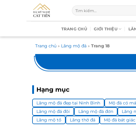
Chuyển
Tìm
đến
kiếm:
nội
dung
TRANG CHỦ
GIỚI THIỆU
LĂ
Trang chủ
»
Lăng mộ đá
»
Trang 18
Hạng mục
Lăng mộ đá đẹp tại Ninh Bình
Mộ đá có má
Lăng mộ đá đôi
Lăng mộ đá đơn
Lăng 
Lăng mộ tổ
Lăng thờ đá
Mộ đá bát giác