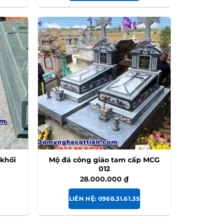
khối
Mộ đá công giáo tam cấp MCG
012
28.000.000
₫
LIÊN HỆ: 0968.31.61.35