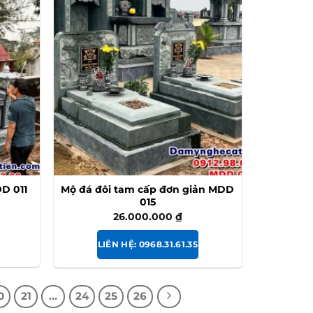
D 011
Mộ đá đôi tam cấp đơn giản MDD
015
26.000.000
₫
LIÊN HỆ: 0968.31.61.35
0
21
…
24
25
26