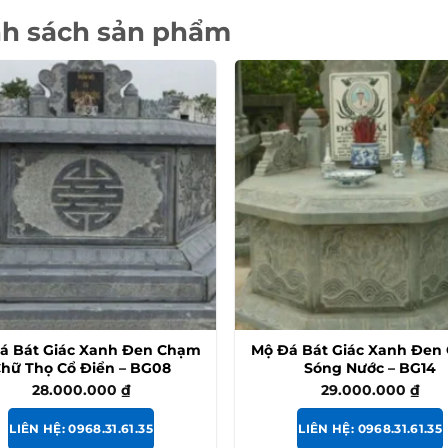
h sách sản phẩm
á Bát Giác Xanh Đen Chạm
Mộ Đá Bát Giác Xanh Đen
hữ Thọ Cổ Điển – BG08
Sóng Nước – BG14
28.000.000
₫
29.000.000
₫
LIÊN HỆ: 0968.31.61.35
LIÊN HỆ: 0968.31.61.35