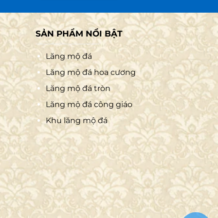
nh thẩm mỹ và bảo vệ tốt hơn cho bia, bài vị
 uy nghi và trang trọng cho ngôi mộ.
ất, thường được đặt trong thân mộ hoặc ngay
SẢN PHẨM NỔI BẬT
Lăng mộ đá
Lăng mộ đá hoa cương
Lăng mộ đá tròn
Lăng mộ đá công giáo
Khu lăng mộ đá