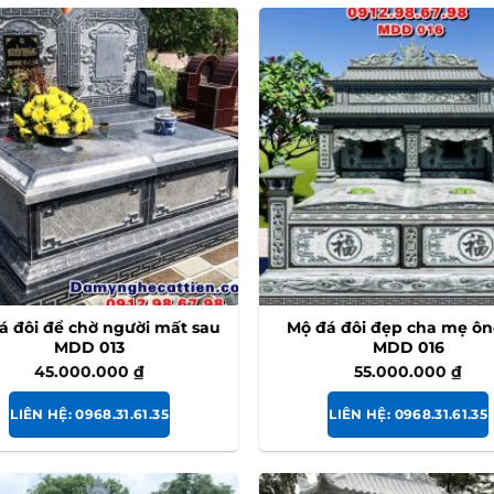
á đôi để chờ người mất sau
Mộ đá đôi đẹp cha mẹ ôn
MDD 013
MDD 016
45.000.000
₫
55.000.000
₫
LIÊN HỆ: 0968.31.61.35
LIÊN HỆ: 0968.31.61.35