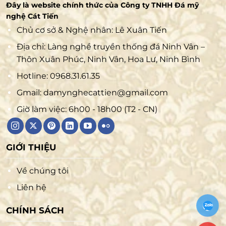
Đây là website chính thức của Công ty TNHH Đá mỹ
nghệ Cát Tiến
Chủ cơ sở & Nghệ nhân: Lê Xuân Tiến
Địa chỉ: Làng nghề truyền thống đá Ninh Vân –
Thôn Xuân Phúc, Ninh Vân, Hoa Lư, Ninh Bình
Hotline:
0968.31.61.35
Gmail:
damynghecattien@gmail.com
Giờ làm việc: 6h00 - 18h00 (T2 - CN)
GIỚI THIỆU
Về chúng tôi
Liên hệ
CHÍNH SÁCH