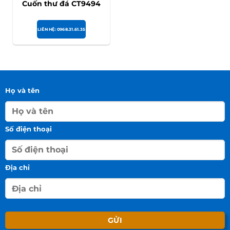
Cuốn thư đá CT9494
LIÊN HỆ: 0968.31.61.35
Họ và tên
Số điện thoại
Địa chỉ