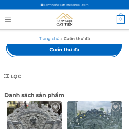
Chuyển
damynghecattien@gmail.com
đến
nội
0
dung
Trang chủ
»
Cuốn thư đá
Cuốn thư đá
LỌC
Danh sách sản phẩm