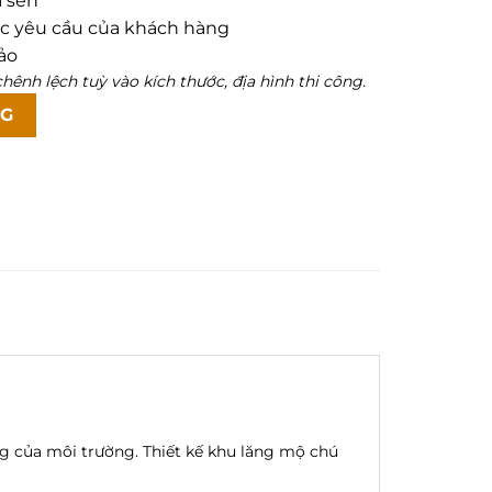
a sen
ớc yêu cầu của khách hàng
ảo
hênh lệch tuỳ vào kích thước, địa hình thi công.
a Sơn, Thanh Hóa số lượng
NG
ng của môi trường. Thiết kế khu lăng mộ chú