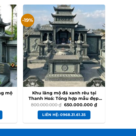
-19%
ng mộ
Khu lăng mộ đá xanh rêu tại
Thanh Hoá: Tổng hợp mẫu đẹp,
giá tốt 2026
Giá
Giá
800.000.000
₫
650.000.000
₫
gốc
hiện
là:
tại
LIÊN HỆ: 0968.31.61.35
800.000.000 ₫.
là:
650.000.000 ₫.