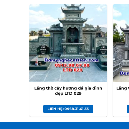
giáo đẹp
Lăng thờ cây hương đá gia đình
Lăng 
đẹp LTD 029
₫
.35
LIÊN HỆ: 0968.31.61.35