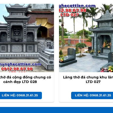
thờ đá cộng đồng chung có
Lăng thờ đá chung khu lă
cánh đẹp LTD 028
LTD 027
LIÊN HỆ: 0968.31.61.35
LIÊN HỆ: 0968.31.61.35