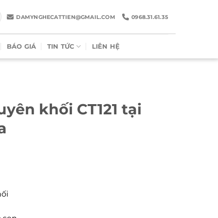
DAMYNGHECATTIEN@GMAIL.COM
0968.31.61.35
BÁO GIÁ
TIN TỨC
LIÊN HỆ
yên khối CT121 tại
a
hối