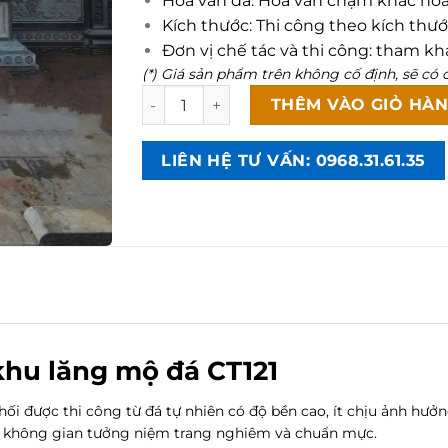
Hoa văn đá: Hoa văn chạm khắc ho
Kích thước: Thi công theo kích thư
Đơn vị chế tác và thi công: tham kh
(*) Giá sản phẩm trên không cố định, sẽ có c
Khu lăng mộ đá nguyên khối CT121 tại Ng
THÊM VÀO GIỎ HÀ
LIÊN HỆ TƯ VẤN: 0968.31.61.35
 khu lăng mộ đá CT121
ối được thi công từ đá tự nhiên có độ bền cao, ít chịu ảnh hưở
ên không gian tưởng niệm trang nghiêm và chuẩn mực.