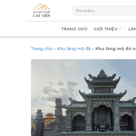
Chuyển
Tìm
đến
kiếm:
nội
dung
TRANG CHỦ
GIỚI THIỆU
LĂ
Trang chủ
»
Khu lăng mộ đá
»
Khu lăng mộ đá n