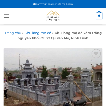
Chuyển
damynghecattien@gmail.com
đến
nội
0
dung
Trang chủ
»
Khu lăng mộ đá
»
Khu lăng mộ đá xám trắng
nguyên khối CT122 tại Yên Mô, Ninh Bình