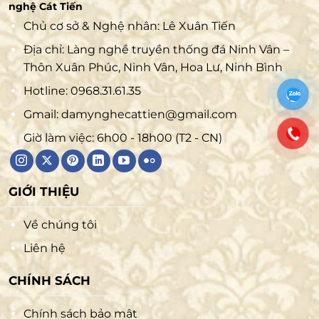
nghệ Cát Tiến
Chủ cơ sở & Nghệ nhân: Lê Xuân Tiến
Địa chỉ: Làng nghề truyền thống đá Ninh Vân –
Thôn Xuân Phúc, Ninh Vân, Hoa Lư, Ninh Bình
Hotline:
0968.31.61.35
Gmail:
damynghecattien@gmail.com
Giờ làm việc: 6h00 - 18h00 (T2 - CN)
GIỚI THIỆU
Về chúng tôi
Liên hệ
CHÍNH SÁCH
Chính sách bảo mật