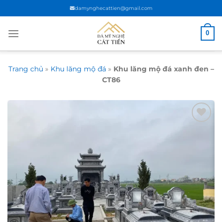
Chuyển
damynghecattien@gmail.com
đến
nội
0
dung
Trang chủ
»
Khu lăng mộ đá
»
Khu lăng mộ đá xanh đen –
CT86