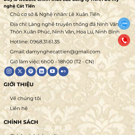
nghệ Cát Tiến
Chủ cơ sở & Nghệ nhân: Lê Xuân Tiến
Địa chỉ: Làng nghề truyền thống đá Ninh Vân –
Thôn Xuân Phúc, Ninh Vân, Hoa Lư, Ninh Bình
Hotline:
0968.31.61.35
Gmail:
damynghecattien@gmail.com
Giờ làm việc: 6h00 - 18h00 (T2 - CN)
GIỚI THIỆU
Về chúng tôi
Liên hệ
CHÍNH SÁCH