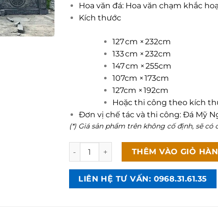
Hoa văn đá: Hoa văn chạm khắc hoạ 
Kích thước
127 cm × 232cm
133 cm × 232cm
147 cm × 255cm
107cm × 173cm
127cm × 192cm
Hoặc thi công theo kích t
Đơn vị chế tác và thi công: Đá Mỹ N
(*) Giá sản phẩm trên không cố định, sẽ có c
Lăng mộ đá xanh đen - CT51 số lượng
THÊM VÀO GIỎ HÀ
LIÊN HỆ TƯ VẤN: 0968.31.61.35