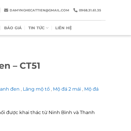
DAMYNGHECATTIEN@GMAIL.COM
0968.31.61.35
BÁO GIÁ
TIN TỨC
LIÊN HỆ
en – CT51
xanh đen
,
Lăng mộ tổ
,
Mộ đá 2 mái
,
Mộ đá
hối được khai thác từ Ninh Bình và Thanh