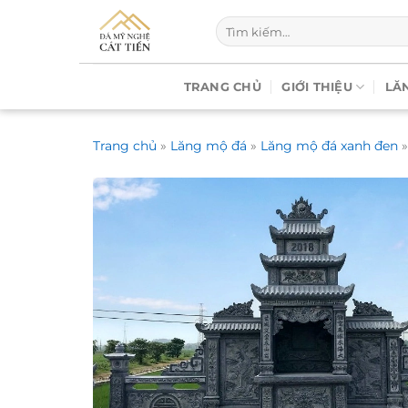
Chuyển
Tìm
đến
kiếm:
nội
dung
TRANG CHỦ
GIỚI THIỆU
LĂ
Trang chủ
»
Lăng mộ đá
»
Lăng mộ đá xanh đen