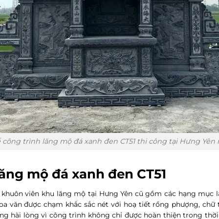
 công trình lăng mộ đá xanh đen CT51 thi công tại Hưng Yên
 lăng mộ đá xanh đen CT51
khuôn viên khu lăng mộ tại Hưng Yên cũ gồm các hạng mục lăn
a văn được chạm khắc sắc nét với hoạ tiết rồng phượng, chữ th
ng hài lòng vì công trình không chỉ được hoàn thiện trong thời