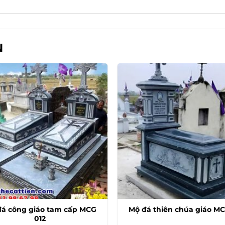
N
á công giáo tam cấp MCG
Mộ đá thiên chúa giáo MC
012