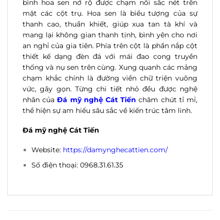
bình hoa sen nở rộ được chạm nổi sắc nét trên
mặt các cột trụ. Hoa sen là biểu tượng của sự
thanh cao, thuần khiết, giúp xua tan tà khí và
mang lại không gian thanh tịnh, bình yên cho nơi
an nghỉ của gia tiên. Phía trên cột là phần nắp cột
thiết kế dạng đèn đá với mái đao cong truyền
thống và nụ sen trên cùng. Xung quanh các mảng
chạm khắc chính là đường viền chữ triện vuông
vức, gãy gọn. Từng chi tiết nhỏ đều được nghệ
nhân của
Đá mỹ nghệ Cát Tiến
chăm chút tỉ mỉ,
thể hiện sự am hiểu sâu sắc về kiến trúc tâm linh.
Đá mỹ nghệ Cát Tiến
Website:
https://damynghecattien.com/
Số điện thoại: 0968.31.61.35