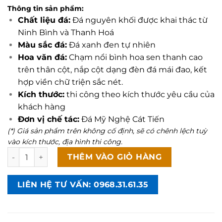
Thông tin sản phẩm:
Chất liệu đá:
Đá nguyên khối được khai thác từ
Ninh Bình và Thanh Hoá
Màu sắc đá:
Đá xanh đen tự nhiên
Hoa văn đá:
Chạm nổi bình hoa sen thanh cao
trên thân cột, nắp cột dạng đèn đá mái đao, kết
hợp viền chữ triện sắc nét.
Kích thước:
thi công theo kích thước yêu cầu của
khách hàng
Đơn vị chế tác:
Đá Mỹ Nghệ Cát Tiến
(*) Giá sản phẩm trên không cố định, sẽ có chênh lệch tuỳ
vào kích thước, địa hình thi công.
Mẫu cổng lăng mộ chạm khắc bình hoa sen - MC9 số lượn
THÊM VÀO GIỎ HÀNG
LIÊN HỆ TƯ VẤN: 0968.31.61.35