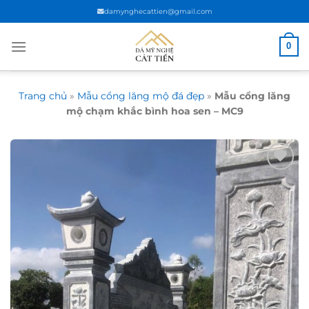
Chuyển
damynghecattien@gmail.com
đến
nội
0
dung
Trang chủ
»
Mẫu cổng lăng mộ đá đẹp
»
Mẫu cổng lăng
mộ chạm khắc bình hoa sen – MC9