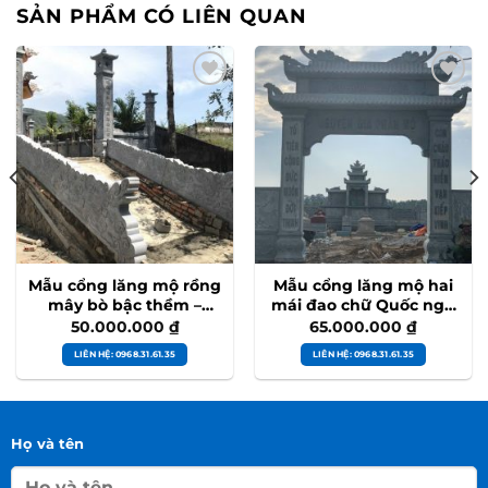
SẢN PHẨM CÓ LIÊN QUAN
Mẫu cổng lăng mộ rồng
Mẫu cổng lăng mộ hai
mây bò bậc thềm –
mái đao chữ Quốc ngữ
MC33
– MC32
50.000.000
₫
65.000.000
₫
LIÊN HỆ: 0968.31.61.35
LIÊN HỆ: 0968.31.61.35
Họ và tên