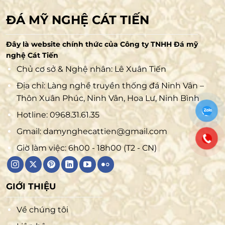
ĐÁ MỸ NGHỆ CÁT TIẾN
Đây là website chính thức của Công ty TNHH Đá mỹ
nghệ Cát Tiến
Chủ cơ sở & Nghệ nhân: Lê Xuân Tiến
Địa chỉ: Làng nghề truyền thống đá Ninh Vân –
Thôn Xuân Phúc, Ninh Vân, Hoa Lư, Ninh Bình
Hotline:
0968.31.61.35
Gmail:
damynghecattien@gmail.com
Giờ làm việc: 6h00 - 18h00 (T2 - CN)
GIỚI THIỆU
Về chúng tôi