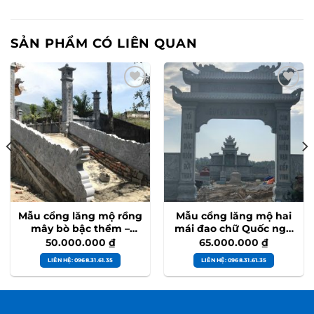
SẢN PHẨM CÓ LIÊN QUAN
Mẫu cổng lăng mộ rồng
Mẫu cổng lăng mộ hai
mây bò bậc thềm –
mái đao chữ Quốc ngữ
MC33
– MC32
50.000.000
₫
65.000.000
₫
LIÊN HỆ: 0968.31.61.35
LIÊN HỆ: 0968.31.61.35