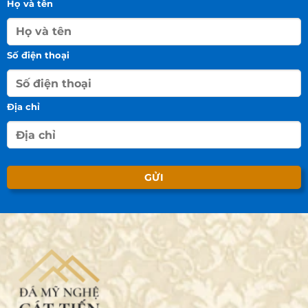
Họ và tên
Số điện thoại
Địa chỉ