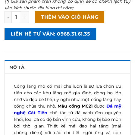
(*) Giá sản phẩm trên không cố định, sẽ có chênh lệch tuỳ
vào kích thước, địa hình thi công.
Mẫu cổng lăng mộ có mái che chạm câu đối - MC21 số lượ
THÊM VÀO GIỎ HÀNG
LIÊN HỆ TƯ VẤN: 0968.31.61.35
MÔ TẢ
Cổng lăng mộ có mái che luôn là sự lựa chọn ưu
tiên cho các khu lăng mộ gia đình, dòng họ lớn
nhờ vẻ đẹp bề thế, uy nghi như một cổng làng hay
cổng chùa thu nhỏ.
Mẫu cổng MC21
được
Đá mỹ
nghệ Cát Tiến
chế tác từ đá xanh đen nguyên
khối, loại đá có độ bền vĩnh cửu, không bị bào mòn
bởi thời gian. Thiết kế mái đao hai tầng (mái
chồng diêm) với các chi tiết ngói ống và con