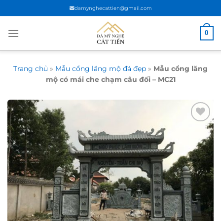
Chuyển
damynghecattien@gmail.com
đến
nội
0
dung
Trang chủ
»
Mẫu cổng lăng mộ đá đẹp
»
Mẫu cổng lăng
mộ có mái che chạm câu đối – MC21