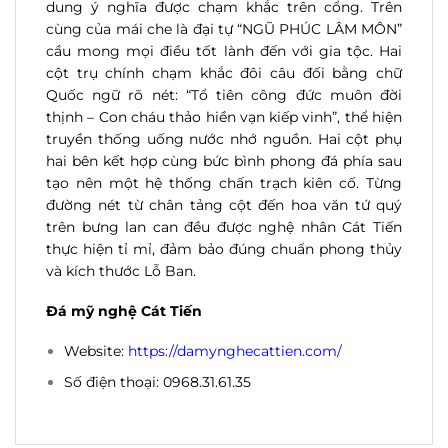
dung ý nghĩa được chạm khắc trên cổng. Trên
cùng của mái che là đại tự “NGŨ PHÚC LÂM MÔN”
cầu mong mọi điều tốt lành đến với gia tộc. Hai
cột trụ chính chạm khắc đôi câu đối bằng chữ
Quốc ngữ rõ nét: “Tổ tiên công đức muôn đời
thịnh – Con cháu thảo hiền vạn kiếp vinh”, thể hiện
truyền thống uống nước nhớ nguồn. Hai cột phụ
hai bên kết hợp cùng bức bình phong đá phía sau
tạo nên một hệ thống chấn trạch kiên cố. Từng
đường nét từ chân tảng cột đến hoa văn tứ quý
trên bưng lan can đều được nghệ nhân Cát Tiến
thực hiện tỉ mỉ, đảm bảo đúng chuẩn phong thủy
và kích thước Lỗ Ban.
Đá mỹ nghệ Cát Tiến
Website:
https://damynghecattien.com/
Số điện thoại: 0968.31.61.35