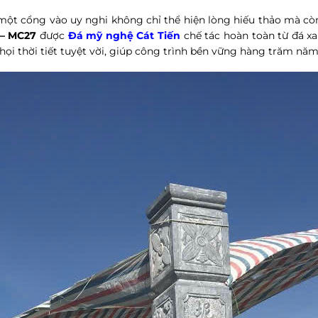
kế một cổng vào uy nghi không chỉ thể hiện lòng hiếu thảo mà 
 – MC27
được
Đá mỹ nghệ Cát Tiến
chế tác hoàn toàn từ đá x
ọi thời tiết tuyệt vời, giúp công trình bền vững hàng trăm nă