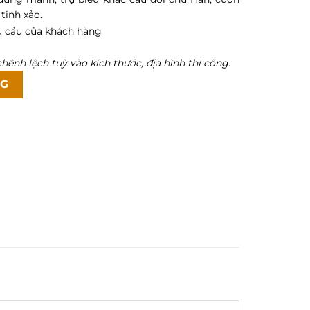
tinh xảo.
u cầu của khách hàng
hênh lệch tuỳ vào kích thước, địa hình thi công.
ông tại Ninh Bình - MC27 số lượng
NG