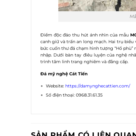
Mẫ
Điểm độc đáo thu hút ánh nhìn của mẫu
M
canh giữ và trấn an long mạch. Hai trụ biểu 
bức cuốn thư đá chạm hình tượng “Hổ phù” m
nhập. Dưới bàn tay điêu luyện của nghệ nh
trình tâm linh trang nghiêm và đẳng cấp.
Đá mỹ nghệ Cát Tiến
Website:
https://damynghecattien.com/
Số điện thoại: 0968.31.61.35
SẢN PHẨM CÓ LIÊN QUA