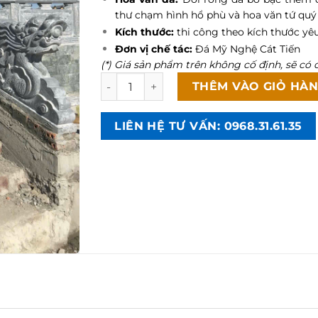
thư chạm hình hổ phù và hoa văn tứ quý 
Kích thước:
thi công theo kích thước yê
Đơn vị chế tác:
Đá Mỹ Nghệ Cát Tiến
(*) Giá sản phẩm trên không cố định, sẽ có c
Mẫu cổng lăng mộ rồng đá bậc thềm thi c
THÊM VÀO GIỎ HÀ
LIÊN HỆ TƯ VẤN: 0968.31.61.35