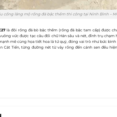
u cổng lăng mộ rồng đá bậc thềm thi công tại Ninh Bình – M
C27
là đôi rồng đá bò bậc thềm (rồng đá bậc tam cấp) được 
vuông vức được tạc câu đối chữ Hán sâu và nét, đỉnh trụ chạm h
ạnh mẽ cùng họa tiết hoa lá tứ quý, đóng vai trò như bức bình
ân Cát Tiến, từng đường nét từ vảy rồng đến cánh sen đều hiệ
N