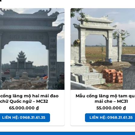
cổng lăng mộ hai mái đao
Mẫu cổng lăng mộ tam qu
chữ Quốc ngữ – MC32
mái che – MC31
65.000.000
₫
55.000.000
₫
LIÊN HỆ: 0968.31.61.35
LIÊN HỆ: 0968.31.61.35