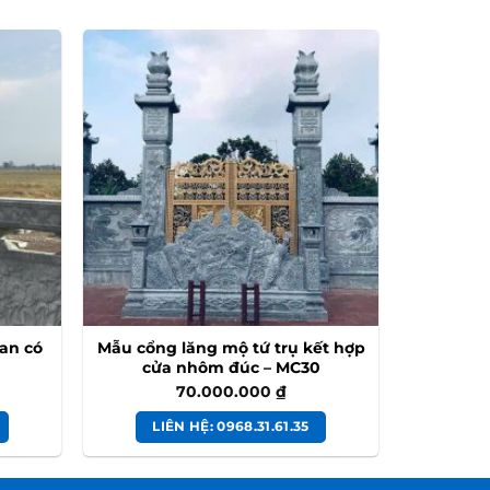
an có
Mẫu cổng lăng mộ tứ trụ kết hợp
cửa nhôm đúc – MC30
70.000.000
₫
LIÊN HỆ: 0968.31.61.35