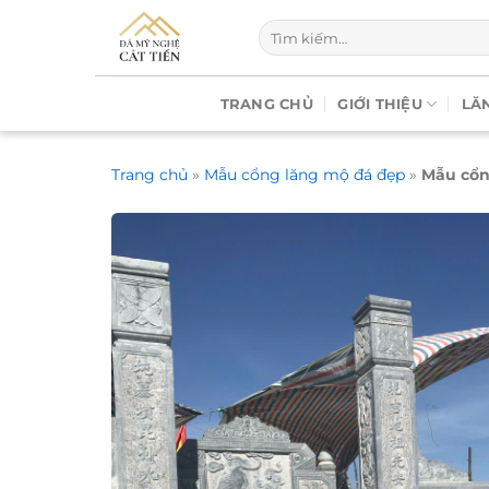
Chuyển
Tìm
đến
kiếm:
nội
dung
TRANG CHỦ
GIỚI THIỆU
LĂ
Trang chủ
»
Mẫu cổng lăng mộ đá đẹp
»
Mẫu cổn