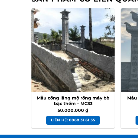
rụ đá thi
Mẫu cổng lăng mộ rồng mây bò
Mẫu 
– MC29
bậc thềm – MC33
50.000.000
₫
.35
LIÊN HỆ: 0968.31.61.35