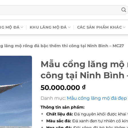
NG MỘ ĐÁ
KHU LĂNG MỘ ĐÁ
CÁC SẢN PHẨM KHÁC
g lăng mộ rồng đá bậc thềm thi công tại Ninh Bình – MC27
Mẫu cổng lăng mộ 
công tại Ninh Bình
50.000.000
₫
Danh mục:
Mẫu cổng lăng mộ đá đẹp
Thông tin sản phẩm:
Chất liệu đá:
Đá nguyên khối được khai 
Màu sắc đá:
Đá xanh đen tự nhiên cổ kí
Hoa văn đá:
Đôi rồng đá bò bậc thềm d