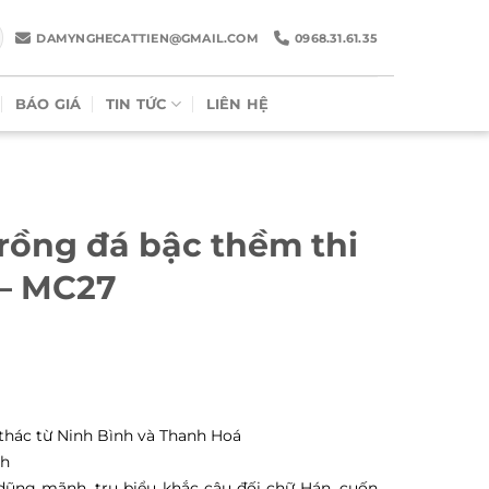
DAMYNGHECATTIEN@GMAIL.COM
0968.31.61.35
BÁO GIÁ
TIN TỨC
LIÊN HỆ
rồng đá bậc thềm thi
 – MC27
thác từ Ninh Bình và Thanh Hoá
nh
ũng mãnh, trụ biểu khắc câu đối chữ Hán, cuốn