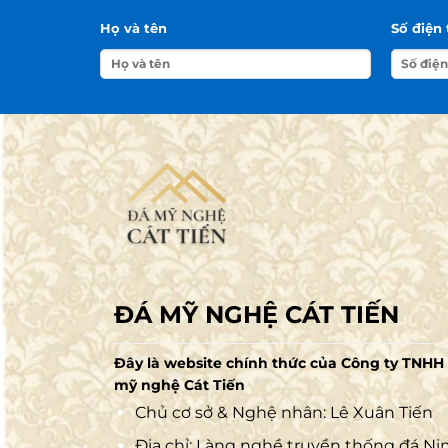
Họ và tên
Số điện 
ĐÁ MỸ NGHỆ CÁT TIẾN
Đây là website chính thức của Công ty TNHH
mỹ nghệ Cát Tiến
Chủ cơ sở & Nghệ nhân: Lê Xuân Tiến
Địa chỉ: Làng nghề truyền thống đá Ni