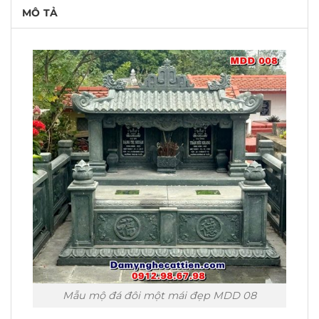
MÔ TẢ
Mẫu mộ đá đôi một mái đẹp MDD 08