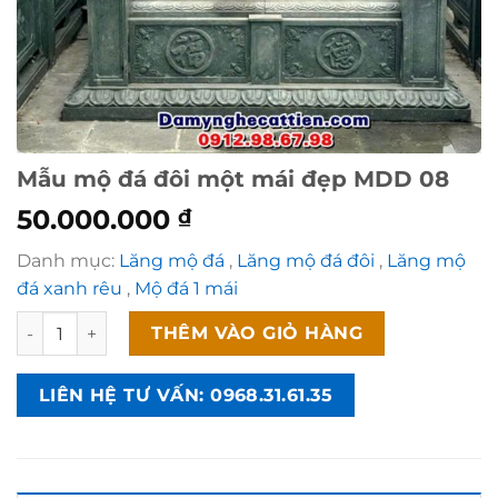
Mẫu mộ đá đôi một mái đẹp MDD 08
50.000.000
₫
Danh mục:
Lăng mộ đá
,
Lăng mộ đá đôi
,
Lăng mộ
đá xanh rêu
,
Mộ đá 1 mái
Mẫu mộ đá đôi một mái đẹp MDD 08 số lượng
THÊM VÀO GIỎ HÀNG
LIÊN HỆ TƯ VẤN: 0968.31.61.35