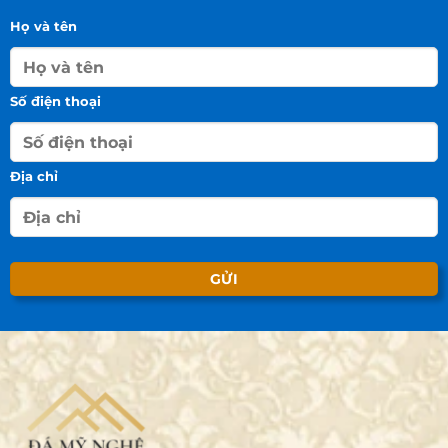
Họ và tên
Số điện thoại
Địa chỉ