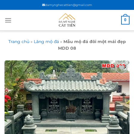
Chuyển
damynghecattien@gmail.com
đến
nội
0
dung
Trang chủ
»
Lăng mộ đá
»
Mẫu mộ đá đôi một mái đẹp
MDD 08