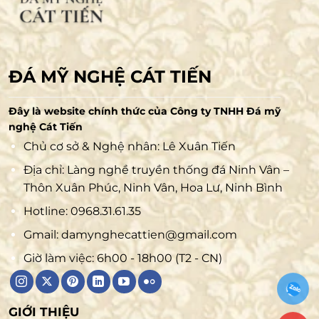
ĐÁ MỸ NGHỆ CÁT TIẾN
Đây là website chính thức của Công ty TNHH Đá mỹ
nghệ Cát Tiến
Chủ cơ sở & Nghệ nhân: Lê Xuân Tiến
Địa chỉ: Làng nghề truyền thống đá Ninh Vân –
Thôn Xuân Phúc, Ninh Vân, Hoa Lư, Ninh Bình
Hotline:
0968.31.61.35
Gmail:
damynghecattien@gmail.com
Giờ làm việc: 6h00 - 18h00 (T2 - CN)
GIỚI THIỆU