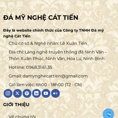
ĐÁ MỸ NGHỆ CÁT TIẾN
Đây là website chính thức của Công ty TNHH Đá mỹ
nghệ Cát Tiến
Chủ cơ sở & Nghệ nhân: Lê Xuân Tiến
Địa chỉ: Làng nghề truyền thống đá Ninh Vân –
Thôn Xuân Phúc, Ninh Vân, Hoa Lư, Ninh Bình
Hotline:
0968.31.61.35
Gmail:
damynghecattien@gmail.com
Giờ làm việc: 6h00 - 18h00 (T2 - CN)
GIỚI THIỆU
Về chúng tôi