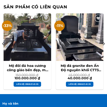
SẢN PHẨM CÓ LIÊN QUAN
-33%
-11%
Mộ đôi đá hoa cương
Mộ đá granite đen Ấn
công giáo bền đẹp, mộ
Độ nguyên khối CT73
thiên chúa cao cấp
thi công tại Thái Bình
150.000.000
₫
45.000.000
₫
Giá
Giá
Giá
Giá
100.000.000
₫
40.000.000
₫
#modoidahoacuong
#modadenando
gốc
hiện
gốc
hiện
là:
tại
là:
tại
LIÊN HỆ: 0968.31.61.35
LIÊN HỆ: 0968.31.61.35
150.000.000 ₫.
là:
45.000.000 ₫.
là:
100.000.000 ₫.
40.000.0
Họ và tên