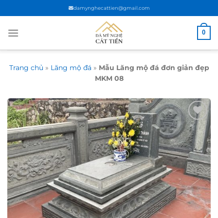
Chuyển
damynghecattien@gmail.com
đến
nội
0
dung
Trang chủ
»
Lăng mộ đá
»
Mẫu Lăng mộ đá đơn giản đẹp
MKM 08