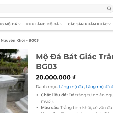
NG MỘ ĐÁ
KHU LĂNG MỘ ĐÁ
CÁC SẢN PHẨM KHÁC
 Nguyên Khối – BG03
Mộ Đá Bát Giác Trắ
BG03
20.000.000
₫
Danh mục:
Lăng mộ đá
,
Lăng mộ đá 
Chất liệu đá:
Đá trắng tự nhiên ng
muối).
Màu sắc:
Trắng tinh khôi, có vân đ