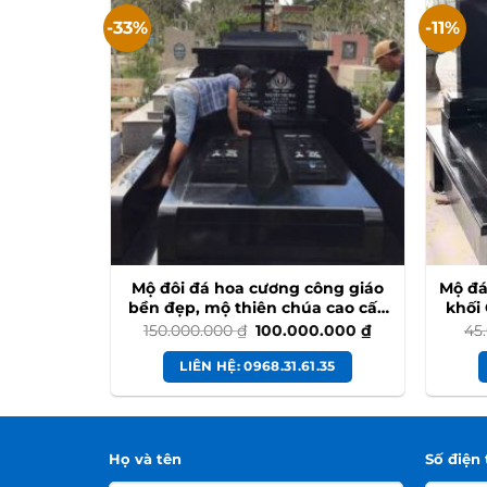
-33%
-11%
 đẹp LTD
Mộ đôi đá hoa cương công giáo
Mộ đá
bền đẹp, mộ thiên chúa cao cấp
khối 
#modoidahoacuong
Giá
Giá
150.000.000
₫
100.000.000
₫
45
gốc
hiện
là:
tại
.35
LIÊN HỆ: 0968.31.61.35
150.000.000 ₫.
là:
100.000.000 ₫.
Họ và tên
Số điện 