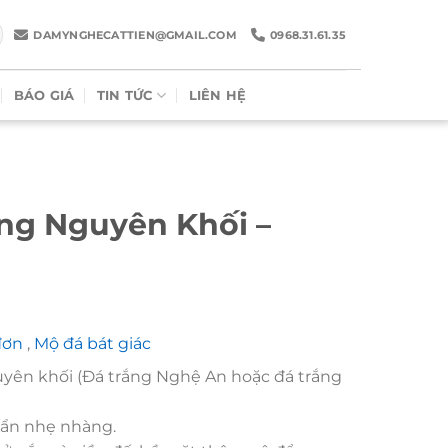
DAMYNGHECATTIEN@GMAIL.COM
0968.31.61.35
BÁO GIÁ
TIN TỨC
LIÊN HỆ
ng Nguyên Khối –
đơn
,
Mộ đá bát giác
uyên khối (Đá trắng Nghệ An hoặc đá trắng
á ẩn nhẹ nhàng.