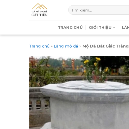
Chuyển
Tìm
đến
kiếm:
nội
dung
TRANG CHỦ
GIỚI THIỆU
LĂ
Trang chủ
»
Lăng mộ đá
»
Mộ Đá Bát Giác Trắng