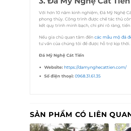
3. Đá Mỹ Nghệ Cát Tiến –
Với hơn 10 năm kinh nghiệm, Đá Mỹ Nghệ Cát T
phong thủy. Công trình được chế tác thủ cô
kết quy trình minh bạch, chi phí rõ ràng, ti
Nếu gia chủ quan tâm đến
các mẫu mộ đá đ
tư vấn của chúng tôi để được hỗ trợ kịp thời.
Đá Mỹ Nghệ Cát Tiến
Website:
https://damynghecattien.com/
Số điện thoại:
0968.31.61.35
SẢN PHẨM CÓ LIÊN QUA