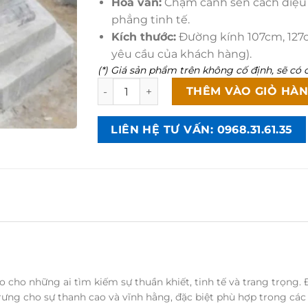
Hoa văn:
Chạm cánh sen cách điệu 
phẳng tinh tế.
Kích thước:
Đường kính 107cm, 127c
yêu cầu của khách hàng).
(*) Giá sản phẩm trên không cố định, sẽ có c
Mộ Đá Bát Giác Trắng Nguyên Khối - BG0
THÊM VÀO GIỎ HÀ
LIÊN HỆ TƯ VẤN: 0968.31.61.35
o cho những ai tìm kiếm sự thuần khiết, tinh tế và trang trọng.
rưng cho sự thanh cao và vĩnh hằng, đặc biệt phù hợp trong các