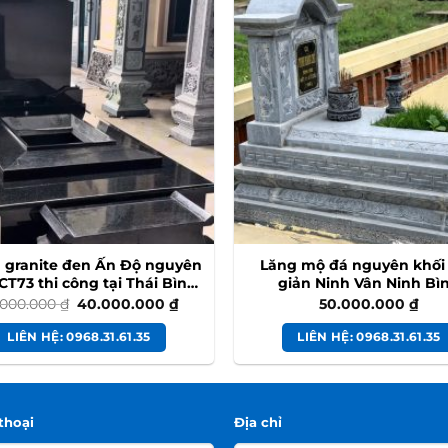
 granite đen Ấn Độ nguyên
Lăng mộ đá nguyên khối
CT73 thi công tại Thái Bình
giản Ninh Vân Ninh Bì
#modadenando
Giá
Giá
.000.000
₫
40.000.000
₫
50.000.000
₫
gốc
hiện
là:
tại
LIÊN HỆ: 0968.31.61.35
LIÊN HỆ: 0968.31.61.35
45.000.000 ₫.
là:
40.000.000 ₫.
thoại
Địa chỉ