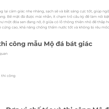
g lại cảm giác nhẹ nhàng, sạch sẽ và bắt sáng cực tốt, giúp ngô
àng. Bề mặt đá được mài nhẵn, ít chạm trổ cầu kỳ để làm nổi bật
ư một đóa sen đang nở, ở giữa có lỗ thông thiên nhỏ để thắp hư
 cứng cao, khả năng chống thấm nước tốt và không bị rêu mốc,
thi công mẫu Mộ đá bát giác
 quan
 thi công