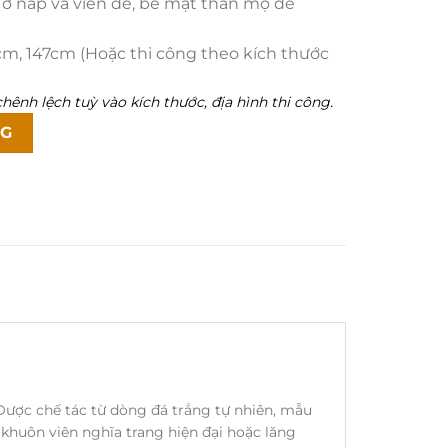
ở nắp và viền đế, bề mặt thân mộ để
m, 147cm (Hoặc thi công theo kích thước
hênh lệch tuỳ vào kích thước, địa hình thi công.
3 số lượng
NG
 Được chế tác từ dòng đá trắng tự nhiên, mẫu
 khuôn viên nghĩa trang hiện đại hoặc lăng