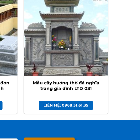
 đơn
Mẫu cây hương thờ đá nghĩa
nh
trang gia đình LTD 031
LIÊN HỆ: 0968.31.61.35