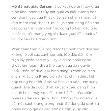
Mộ đá bát giác đài sen
là sự kết hợp tinh túy giữa
hình khối phong thủy bát quái và biểu tượng hoa
sen thanh cao của Phật giáo. Sản phẩm mang vẻ
đẹp mềm mại, thoát tục, là lựa chọn hàng đầu cho
các công trình tâm linh thờ cúng tổ tiên, đặc biệt
là các cụ bà, mang ý nghĩa đưa người đã khuất về
với cõi liên hoa thanh tịnh.
Phần thân trên của mộ được tạc hình một đóa sen
khổng lồ với các cánh sen xếp lớp đều đặn, ôm
trọn lấy phần nắp mộ. Đây là điểm nhấn nghệ
thuật làm giảm đi sự thô cứng của đá nguyên
khối. Phần đế dưới giữ hình dáng 8 cạnh cổ điển,
chạm khắc chữ
Phúc
tròn ở mặt chính diện, kết
hợp cùng họa tiết lá sòi và hoa văn uốn lượn xung
quanh. Bia đá được thiết kế cách điệu dạng hình
khánh hoặc mây vờn, đặt trên bệ đá chắc chắn
phía sau đài sen, giúp lưu giữ thông tin người quá
cố một cách trang trọng nhất. Sử dụng đá xanh tự
nhiên có độ già đá cao, thớ đá mịn, giúp các