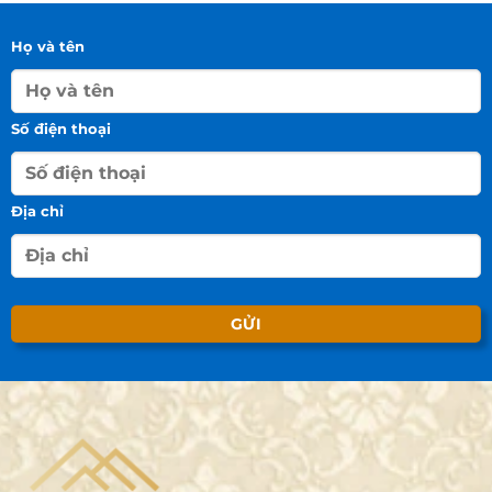
Họ và tên
Số điện thoại
Địa chỉ