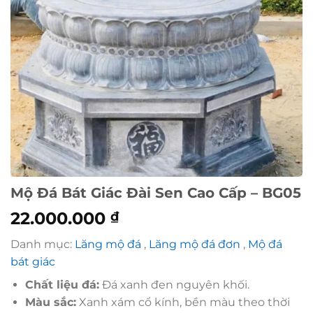
Mộ Đá Bát Giác Đài Sen Cao Cấp – BG05
22.000.000
₫
Danh mục:
Lăng mộ đá
,
Lăng mộ đá đơn
,
Mộ đá
bát giác
Chất liệu đá:
Đá xanh đen nguyên khối.
Màu sắc:
Xanh xám cổ kính, bền màu theo thời