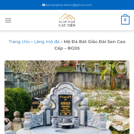
Chuyển
damynghecattien@gmail.com
đến
nội
0
dung
Trang chủ
»
Lăng mộ đá
»
Mộ Đá Bát Giác Đài Sen Cao
Cấp – BG05