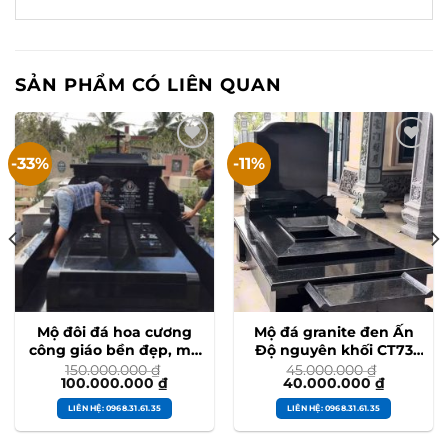
SẢN PHẨM CÓ LIÊN QUAN
-33%
-11%
Mộ đôi đá hoa cương
Mộ đá granite đen Ấn
công giáo bền đẹp, mộ
Độ nguyên khối CT73
thiên chúa cao cấp
thi công tại Thái Bình
150.000.000
₫
45.000.000
₫
Giá
Giá
Giá
Giá
100.000.000
₫
40.000.000
₫
#modoidahoacuong
#modadenando
gốc
hiện
gốc
hiện
là:
tại
là:
tại
LIÊN HỆ: 0968.31.61.35
LIÊN HỆ: 0968.31.61.35
150.000.000 ₫.
là:
45.000.000 ₫.
là:
100.000.000 ₫.
40.000.0