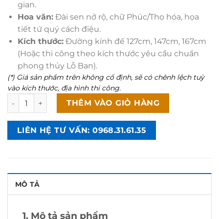
gian.
Hoa văn:
Đài sen nở rộ, chữ Phúc/Thọ hóa, họa
tiết tứ quý cách điệu.
Kích thước:
Đường kính đế 127cm, 147cm, 167cm
(Hoặc thi công theo kích thước yêu cầu chuẩn
phong thủy Lỗ Ban).
(*) Giá sản phẩm trên không cố định, sẽ có chênh lệch tuỳ
vào kích thước, địa hình thi công.
Mộ Đá Bát Giác Đài Sen Cao Cấp - BG05 số lượng
THÊM VÀO GIỎ HÀNG
LIÊN HỆ TƯ VẤN: 0968.31.61.35
MÔ TẢ
1. Mô tả sản phẩm