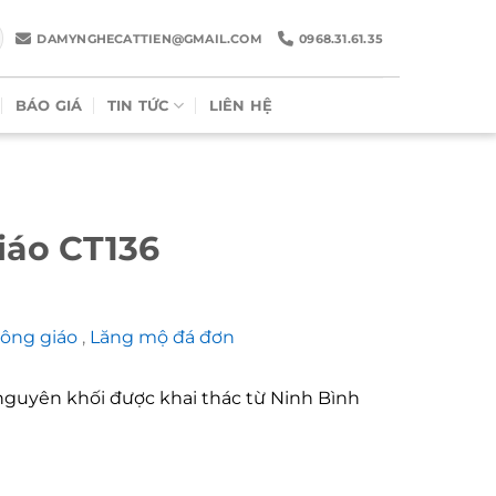
DAMYNGHECATTIEN@GMAIL.COM
0968.31.61.35
BÁO GIÁ
TIN TỨC
LIÊN HỆ
iáo CT136
công giáo
,
Lăng mộ đá đơn
 nguyên khối được khai thác từ Ninh Bình