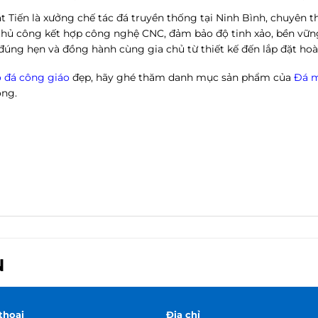
Tiến là xưởng chế tác đá truyền thống tại Ninh Bình, chuyên t
thủ công kết hợp công nghệ CNC, đảm bảo độ tinh xảo, bền vững
ộ đúng hẹn và đồng hành cùng gia chủ từ thiết kế đến lắp đặt hoà
 đá công giáo
đẹp, hãy ghé thăm danh mục sản phẩm của
Đá m
óng.
N
thoại
Địa chỉ