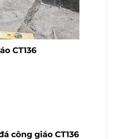
iáo CT136
đá công giáo CT136