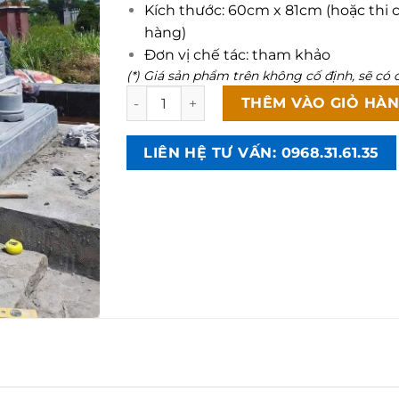
Kích thước: 60cm x 81cm (hoặc thi 
hàng)
Đơn vị chế tác: tham khảo
(*) Giá sản phẩm trên không cố định, sẽ có c
Lăng mộ đá công giáo CT136 số lượng
THÊM VÀO GIỎ HÀ
LIÊN HỆ TƯ VẤN: 0968.31.61.35