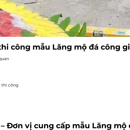
à thi công mẫu Lăng mộ đá công g
 quan
 thi công
n – Đơn vị cung cấp mẫu
Lăng mộ 