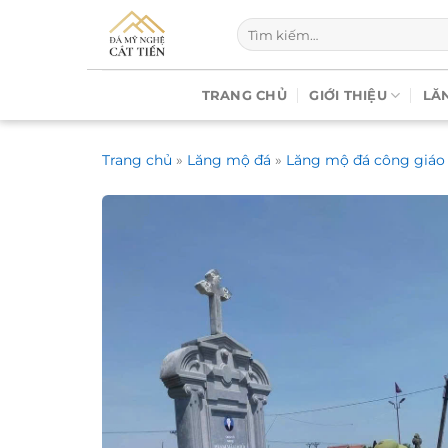
Chuyển
Tìm
đến
kiếm:
nội
dung
TRANG CHỦ
GIỚI THIỆU
LĂ
Trang chủ
»
Lăng mộ đá
»
Lăng mộ đá công giáo