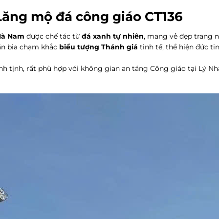
 Lăng mộ đá công giáo CT136
 Hà Nam
được chế tác từ
đá xanh tự nhiên
, mang vẻ đẹp trang 
hần bia chạm khắc
biểu tượng Thánh giá
tinh tế, thể hiện đức ti
 tịnh, rất phù hợp với không gian an táng Công giáo tại Lý Nh