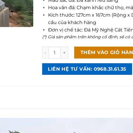
Màu sắc đá: Đá xanh rêu sáng
Hoa văn đá: Chạm khắc chữ thọ, má
Kích thước: 127cm x 167cm (Rộng x 
cầu của khách hàng
Đơn vị chế tác: Đá Mỹ Nghệ Cát Tiế
(*) Giá sản phẩm trên không cố định, sẽ có c
Lăng mộ đá đôi xanh rêu Ninh Bình - CT9
THÊM VÀO GIỎ HÀ
LIÊN HỆ TƯ VẤN: 0968.31.61.35