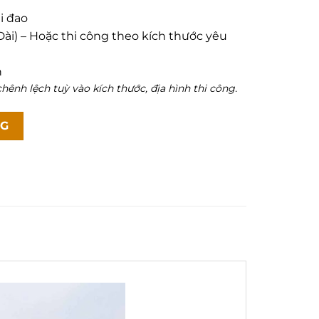
i đao
Dài) – Hoặc thi công theo kích thước yêu
n
hênh lệch tuỳ vào kích thước, địa hình thi công.
4 số lượng
NG