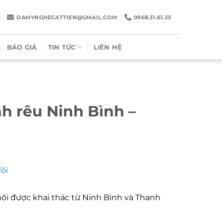
DAMYNGHECATTIEN@GMAIL.COM
0968.31.61.35
BÁO GIÁ
TIN TỨC
LIÊN HỆ
h rêu Ninh Bình –
ôi
hối được khai thác từ Ninh Bình và Thanh