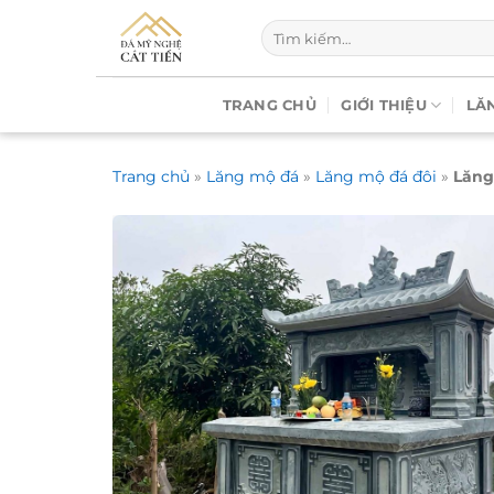
Chuyển
Tìm
đến
kiếm:
nội
dung
TRANG CHỦ
GIỚI THIỆU
LĂ
Trang chủ
»
Lăng mộ đá
»
Lăng mộ đá đôi
»
Lăng