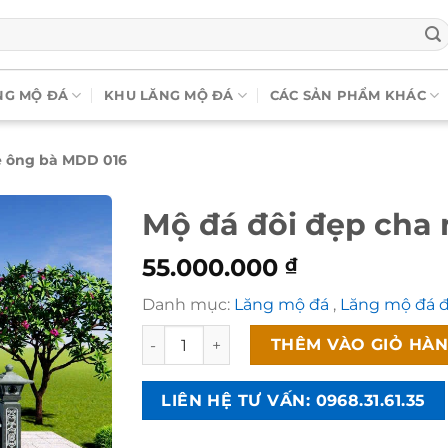
NG MỘ ĐÁ
KHU LĂNG MỘ ĐÁ
CÁC SẢN PHẨM KHÁC
ẹ ông bà MDD 016
Mộ đá đôi đẹp cha
55.000.000
₫
Danh mục:
Lăng mộ đá
,
Lăng mộ đá 
Mộ đá đôi đẹp cha mẹ ông bà MDD 016 số
THÊM VÀO GIỎ HÀ
LIÊN HỆ TƯ VẤN: 0968.31.61.35