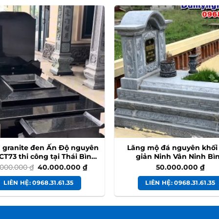
 granite đen Ấn Độ nguyên
Lăng mộ đá nguyên khối
CT73 thi công tại Thái Bình
giản Ninh Vân Ninh Bì
#modadenando
Giá
Giá
.000.000
₫
40.000.000
₫
50.000.000
₫
gốc
hiện
là:
tại
LIÊN HỆ: 0968.31.61.35
LIÊN HỆ: 0968.31.61.35
45.000.000 ₫.
là:
40.000.000 ₫.