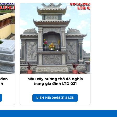
 đơn
Mẫu cây hương thờ đá nghĩa
nh
trang gia đình LTD 031
LIÊN HỆ: 0968.31.61.35