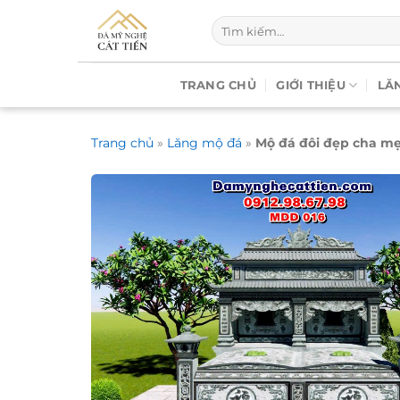
Chuyển
Tìm
đến
kiếm:
nội
dung
TRANG CHỦ
GIỚI THIỆU
LĂ
Trang chủ
»
Lăng mộ đá
»
Mộ đá đôi đẹp cha m