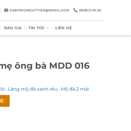
DAMYNGHECATTIEN@GMAIL.COM
0968.31.61.35
BÁO GIÁ
TIN TỨC
LIÊN HỆ
 mẹ ông bà MDD 016
đôi
,
Lăng mộ đá xanh rêu
,
Mộ đá 2 mái
 lượng
NG