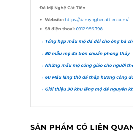
Đá Mỹ Nghệ Cát Tiến
Website:
https://damynghecattien.com/
Số điện thoại:
0912.986.798
→ Tổng hợp mẫu mộ đá đôi cho ông bà c
→ 80 mẫu mộ đá tròn chuẩn phong thủy
→ Những mẫu mộ công giáo cho người the
→ 60 Mẫu lăng thờ đá thắp hương công đ
→ Giới thiệu 90 khu lăng mộ đá nguyên k
SẢN PHẨM CÓ LIÊN QUA