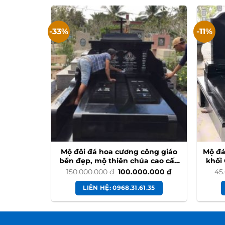
-33%
-11%
 đẹp LTD
Mộ đôi đá hoa cương công giáo
Mộ đá
bền đẹp, mộ thiên chúa cao cấp
khối 
#modoidahoacuong
Giá
Giá
150.000.000
₫
100.000.000
₫
45
gốc
hiện
là:
tại
.35
LIÊN HỆ: 0968.31.61.35
150.000.000 ₫.
là:
100.000.000 ₫.