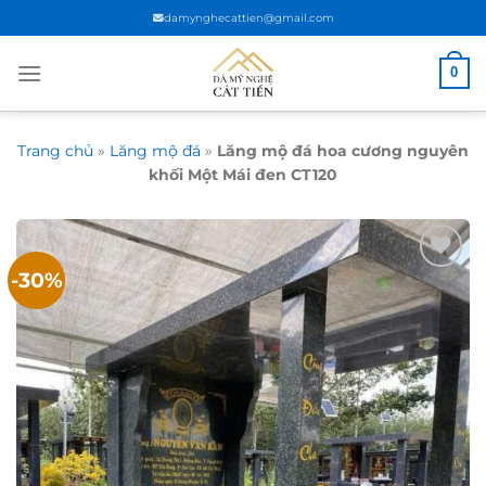
Chuyển
damynghecattien@gmail.com
đến
nội
0
dung
Trang chủ
»
Lăng mộ đá
»
Lăng mộ đá hoa cương nguyên
khối Một Mái đen CT120
-30%