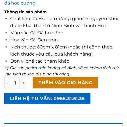
đá hoa cương
40.000.000 ₫.
là:
28.000.0
Thông tin sản phẩm
Chất liệu đá: Đá hoa cương granite nguyên khối
được khai thác từ Ninh Bình và Thanh Hoá
Màu sắc đá: Đá hoa đen
Hoa văn đá: Đen trơn
Kích thước: 60cm x 81cm (hoặc thi công theo
kích thước yêu cầu của khách hàng)
Đơn vị chế tác: tham khảo
(*) Giá sản phẩm trên không cố định, sẽ có chênh lệch tuỳ
vào kích thước, địa hình thi công.
Lăng mộ đá hoa cương nguyên khối Một Mái đen CT120 số
THÊM VÀO GIỎ HÀNG
LIÊN HỆ TƯ VẤN: 0968.31.61.35