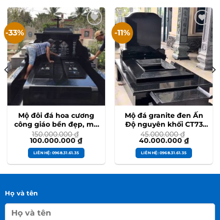
-33%
-11%
Mộ đôi đá hoa cương
Mộ đá granite đen Ấn
công giáo bền đẹp, mộ
Độ nguyên khối CT73
thiên chúa cao cấp
thi công tại Thái Bình
150.000.000
₫
45.000.000
₫
Giá
Giá
Giá
Giá
100.000.000
₫
40.000.000
₫
#modoidahoacuong
#modadenando
gốc
hiện
gốc
hiện
là:
tại
là:
tại
LIÊN HỆ: 0968.31.61.35
LIÊN HỆ: 0968.31.61.35
150.000.000 ₫.
là:
45.000.000 ₫.
là:
100.000.000 ₫.
40.000.0
Họ và tên