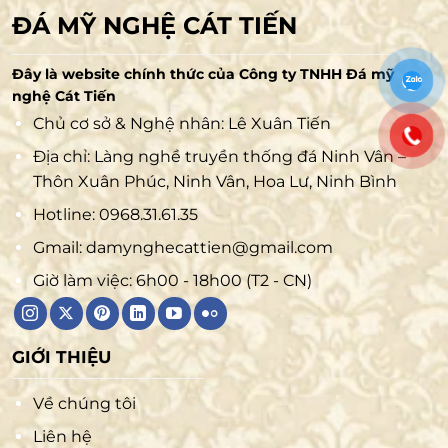
ĐÁ MỸ NGHỆ CÁT TIẾN
Đây là website chính thức của Công ty TNHH Đá mỹ
nghệ Cát Tiến
Chủ cơ sở & Nghệ nhân: Lê Xuân Tiến
Địa chỉ: Làng nghề truyền thống đá Ninh Vân –
Thôn Xuân Phúc, Ninh Vân, Hoa Lư, Ninh Bình
Hotline:
0968.31.61.35
Gmail:
damynghecattien@gmail.com
Giờ làm việc: 6h00 - 18h00 (T2 - CN)
GIỚI THIỆU
Về chúng tôi
Liên hệ