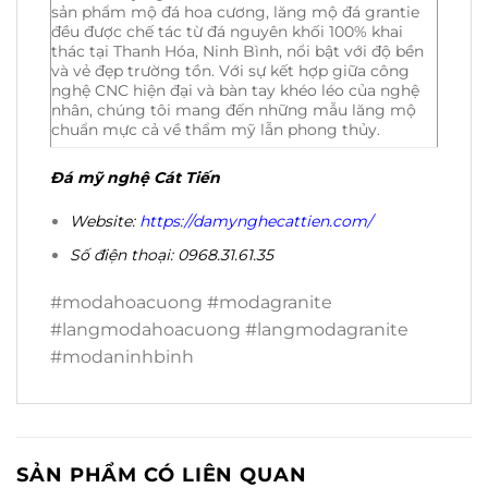
sản phẩm mộ đá hoa cương, lăng mộ đá grantie
đều được chế tác từ đá nguyên khối 100% khai
thác tại Thanh Hóa, Ninh Bình, nổi bật với độ bền
và vẻ đẹp trường tồn. Với sự kết hợp giữa công
nghệ CNC hiện đại và bàn tay khéo léo của nghệ
nhân, chúng tôi mang đến những mẫu lăng mộ
chuẩn mực cả về thẩm mỹ lẫn phong thủy.
Đá mỹ nghệ Cát Tiến
Website:
https://damynghecattien.com/
Số điện thoại: 0968.31.61.35
#modahoacuong #modagranite
#langmodahoacuong #langmodagranite
#modaninhbinh
SẢN PHẨM CÓ LIÊN QUAN