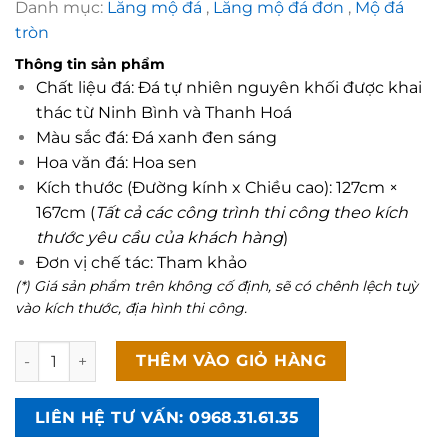
Danh mục:
Lăng mộ đá
,
Lăng mộ đá đơn
,
Mộ đá
tròn
Thông tin sản phẩm
Chất liệu đá: Đá tự nhiên nguyên khối được khai
thác từ Ninh Bình và Thanh Hoá
Màu sắc đá: Đá xanh đen sáng
Hoa văn đá: Hoa sen
Kích thước (Đường kính x Chiều cao): 127cm ×
167cm (
Tất cả các công trình
thi công theo kích
thước yêu cầu của khách hàng
)
Đơn vị chế tác: Tham khảo
(*) Giá sản phẩm trên không cố định, sẽ có chênh lệch tuỳ
vào kích thước, địa hình thi công.
Mộ đá tròn cao cấp CT81 tại Tam Điệp – Ninh Bình số lượng
THÊM VÀO GIỎ HÀNG
LIÊN HỆ TƯ VẤN: 0968.31.61.35