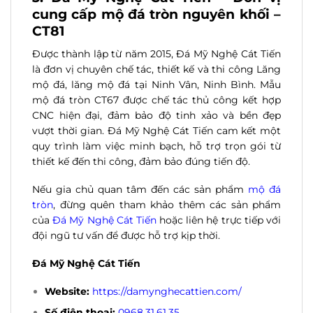
cung cấp
mộ đá tròn nguyên khối –
CT81
Được thành lập từ năm 2015, Đá Mỹ Nghệ Cát Tiến
là đơn vị chuyên chế tác, thiết kế và thi công Lăng
mộ đá, lăng mộ đá tại Ninh Vân, Ninh Bình. Mẫu
mộ đá tròn CT67 được chế tác thủ công kết hợp
CNC hiện đại, đảm bảo độ tinh xảo và bền đẹp
vượt thời gian. Đá Mỹ Nghệ Cát Tiến cam kết một
quy trình làm việc minh bạch, hỗ trợ trọn gói từ
thiết kế đến thi công, đảm bảo đúng tiến độ.
Nếu gia chủ quan tâm đến các sản phẩm
mộ đá
tròn
, đừng quên tham khảo thêm các sản phẩm
của
Đá Mỹ Nghệ Cát Tiến
hoặc liên hệ trực tiếp với
đội ngũ tư vấn để được hỗ trợ kịp thời.
Đá Mỹ Nghệ Cát Tiến
Website:
https://damynghecattien.com/
Số điện thoại:
0968.31.61.35