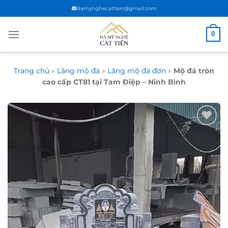
Chuyển
damynghecattien@gmail.com
đến
nội
0
dung
Trang chủ
»
Lăng mộ đá
»
Lăng mộ đá đơn
»
Mộ đá tròn
cao cấp CT81 tại Tam Điệp – Ninh Bình