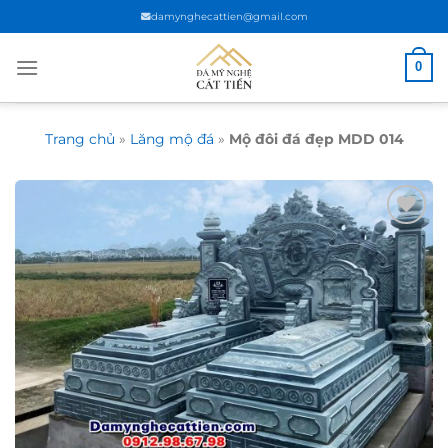
Chuyển
damynghecattien@gmail.com
đến
nội
0
dung
Trang chủ
»
Lăng mộ đá
»
Mộ đôi đá đẹp MDD 014