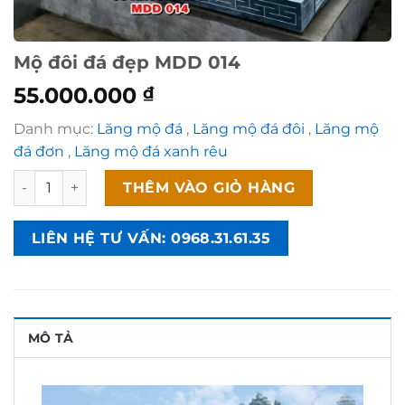
Mộ đôi đá đẹp MDD 014
55.000.000
₫
Danh mục:
Lăng mộ đá
,
Lăng mộ đá đôi
,
Lăng mộ
đá đơn
,
Lăng mộ đá xanh rêu
Mộ đôi đá đẹp MDD 014 số lượng
THÊM VÀO GIỎ HÀNG
LIÊN HỆ TƯ VẤN: 0968.31.61.35
MÔ TẢ