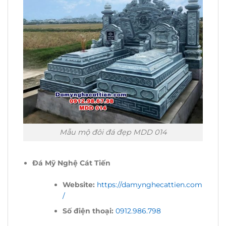
Mẫu mộ đôi đá đẹp MDD 014
Đá Mỹ Nghệ Cát Tiến
Website:
https://damynghecattien.com
/
Số điện thoại:
0912.986.798