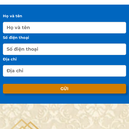
Họ và tên
Số điện thoại
Địa chỉ