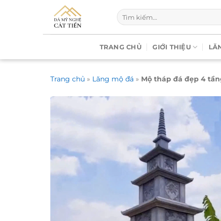
Chuyển
Tìm
đến
kiếm:
nội
dung
TRANG CHỦ
GIỚI THIỆU
LĂ
Trang chủ
»
Lăng mộ đá
»
Mộ tháp đá đẹp 4 tầ