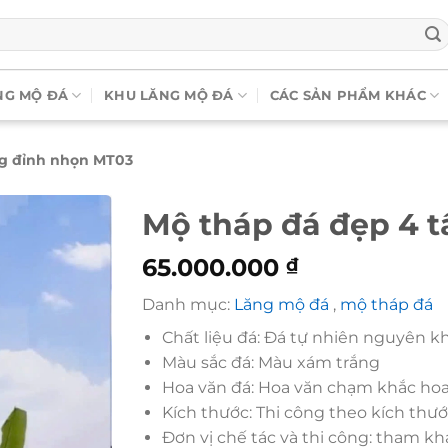
NG MỘ ĐÁ
KHU LĂNG MỘ ĐÁ
CÁC SẢN PHẨM KHÁC
ng đỉnh nhọn MT03
Mộ tháp đá đẹp 4 
65.000.000
₫
Danh mục:
Lăng mộ đá
,
mộ tháp đá
Chất liệu đá: Đá tự nhiên nguyên k
Màu sắc đá: Màu xám trắng
Hoa văn đá: Hoa văn chạm khắc ho
Kích thước: Thi công theo kích thư
Đơn vị chế tác và thi công: tham kh