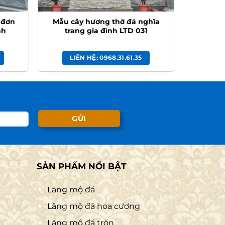
 đơn
Mẫu cây hương thờ đá nghĩa
nh
trang gia đình LTD 031
LIÊN HỆ: 0968.31.61.35
SẢN PHẨM NỔI BẬT
Lăng mộ đá
Lăng mộ đá hoa cương
Lăng mộ đá tròn