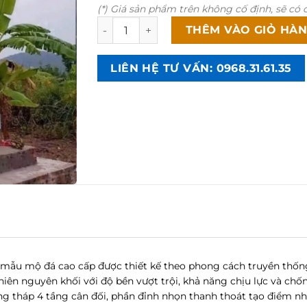
(*) Giá sản phẩm trên không cố định, sẽ có c
Mộ tháp đá đẹp 4 tầng đỉnh nhọn MT03 s
THÊM VÀO GIỎ HÀ
LIÊN HỆ TƯ VẤN: 0968.31.61.35
 mẫu mộ đá cao cấp được thiết kế theo phong cách truyền thốn
ên nguyên khối với độ bền vượt trội, khả năng chịu lực và chống
 tháp 4 tầng cân đối, phần đỉnh nhọn thanh thoát tạo điểm nhấn