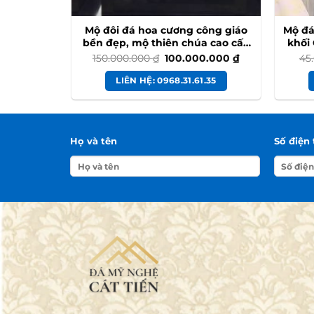
 đẹp LTD
Mộ đôi đá hoa cương công giáo
Mộ đá
bền đẹp, mộ thiên chúa cao cấp
khối 
#modoidahoacuong
Giá
Giá
150.000.000
₫
100.000.000
₫
45
gốc
hiện
là:
tại
.35
LIÊN HỆ: 0968.31.61.35
150.000.000 ₫.
là:
100.000.000 ₫.
Họ và tên
Số điện 