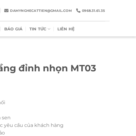
DAMYNGHECATTIEN@GMAIL.COM
0968.31.61.35
BÁO GIÁ
TIN TỨC
LIÊN HỆ
tầng đỉnh nhọn MT03
hối
a sen
ớc yêu cầu của khách hàng
ảo