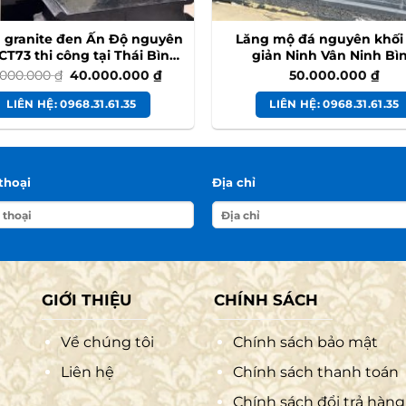
 granite đen Ấn Độ nguyên
Lăng mộ đá nguyên khối
CT73 thi công tại Thái Bình
giản Ninh Vân Ninh Bì
#modadenando
Giá
Giá
.000.000
₫
40.000.000
₫
50.000.000
₫
gốc
hiện
là:
tại
LIÊN HỆ: 0968.31.61.35
LIÊN HỆ: 0968.31.61.35
45.000.000 ₫.
là:
40.000.000 ₫.
thoại
Địa chỉ
GIỚI THIỆU
CHÍNH SÁCH
Về chúng tôi
Chính sách bảo mật
Liên hệ
Chính sách thanh toán
Chính sách đổi trả hàng