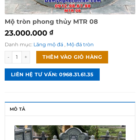
Mộ tròn phong thủy MTR 08
23.000.000
₫
Danh mục:
Lăng mộ đá
,
Mộ đá tròn
Mộ tròn phong thủy MTR 08 số lượng
THÊM VÀO GIỎ HÀNG
LIÊN HỆ TƯ VẤN: 0968.31.61.35
MÔ TẢ