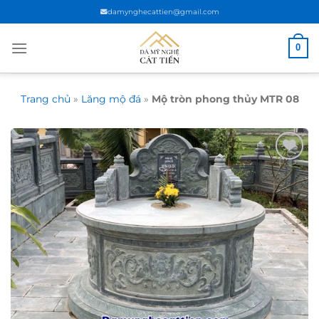
Chuyển
damynghecattien@gmail.com
đến
nội
0
dung
Trang chủ
»
Lăng mộ đá
»
Mộ tròn phong thủy MTR 08