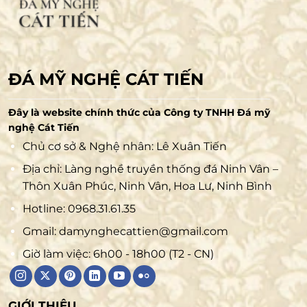
ĐÁ MỸ NGHỆ CÁT TIẾN
Đây là website chính thức của Công ty TNHH Đá mỹ
nghệ Cát Tiến
Chủ cơ sở & Nghệ nhân: Lê Xuân Tiến
Địa chỉ: Làng nghề truyền thống đá Ninh Vân –
Thôn Xuân Phúc, Ninh Vân, Hoa Lư, Ninh Bình
Hotline:
0968.31.61.35
Gmail:
damynghecattien@gmail.com
Giờ làm việc: 6h00 - 18h00 (T2 - CN)
GIỚI THIỆU