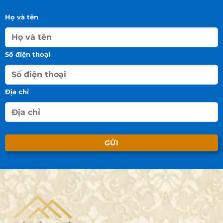
Họ và tên
Số điện thoại
Địa chỉ