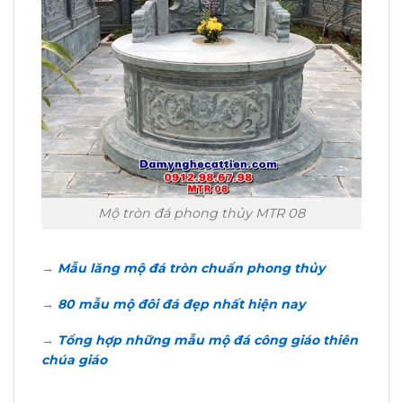
Mộ tròn đá phong thủy MTR 08
→
Mẫu lăng mộ đá tròn chuẩn phong thủy
→
80 mẫu mộ đôi đá đẹp nhất hiện nay
→
Tổng hợp những mẫu mộ đá công giáo thiên
chúa giáo