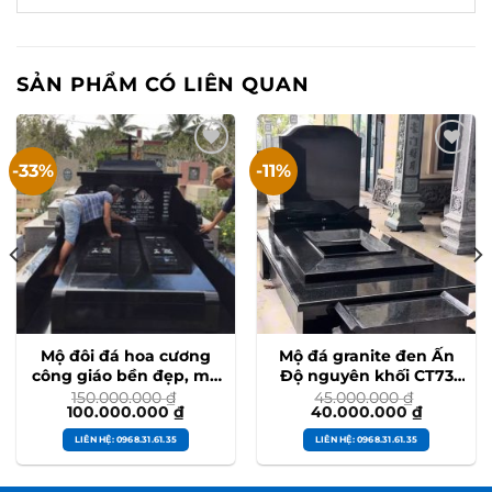
SẢN PHẨM CÓ LIÊN QUAN
-33%
-11%
Mộ đôi đá hoa cương
Mộ đá granite đen Ấn
công giáo bền đẹp, mộ
Độ nguyên khối CT73
thiên chúa cao cấp
thi công tại Thái Bình
150.000.000
₫
45.000.000
₫
Giá
Giá
Giá
Giá
100.000.000
₫
40.000.000
₫
#modoidahoacuong
#modadenando
gốc
hiện
gốc
hiện
là:
tại
là:
tại
LIÊN HỆ: 0968.31.61.35
LIÊN HỆ: 0968.31.61.35
150.000.000 ₫.
là:
45.000.000 ₫.
là:
100.000.000 ₫.
40.000.0