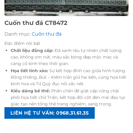
Cuốn thư đá CT8472
Danh mục:
Cuốn thư đá
Đặc điểm nổi bật
Chất liệu đẳng cấp:
Đá xanh rêu tự nhiên chất lượng
cao, không om nứt, màu sắc bóng đẹp mộc mạc và
càng cổ kính theo thời gian.
Họa tiết tinh xảo:
Sự kết hợp đỉnh cao giữa hình tượng
Rồng thiêng, Bút – Kiếm trấn giữ hai bên, cùng họa tiết
bình hoa và Tứ Quý đục nổi sắc nét.
Kiểu dáng bề thế:
Phần chân đế giật cấp vững chãi
phối họa tiết chữ Triện, kết hợp đôi cột đèn mái đao lục
giác tạo nên tổng thể trang nghiêm, sang trọng.
LIÊN HỆ TƯ VẤN: 0968.31.61.35