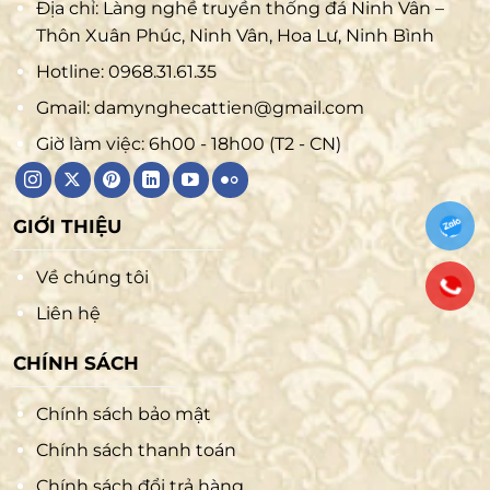
Địa chỉ: Làng nghề truyền thống đá Ninh Vân –
Thôn Xuân Phúc, Ninh Vân, Hoa Lư, Ninh Bình
Hotline:
0968.31.61.35
Gmail:
damynghecattien@gmail.com
Giờ làm việc: 6h00 - 18h00 (T2 - CN)
GIỚI THIỆU
Về chúng tôi
Liên hệ
CHÍNH SÁCH
Chính sách bảo mật
Chính sách thanh toán
Chính sách đổi trả hàng