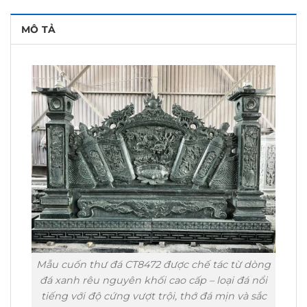
MÔ TẢ
Mẫu cuốn thư đá CT8472 được chế tác từ dòng
đá xanh rêu nguyên khối cao cấp – loại đá nổi
tiếng với độ cứng vượt trội, thớ đá mịn và sắc