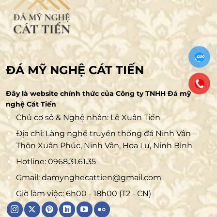
ĐÁ MỸ NGHỆ CÁT TIẾN
Đây là website chính thức của Công ty TNHH Đá mỹ
nghệ Cát Tiến
Chủ cơ sở & Nghệ nhân: Lê Xuân Tiến
Địa chỉ: Làng nghề truyền thống đá Ninh Vân –
Thôn Xuân Phúc, Ninh Vân, Hoa Lư, Ninh Bình
Hotline:
0968.31.61.35
Gmail:
damynghecattien@gmail.com
Giờ làm việc: 6h00 - 18h00 (T2 - CN)