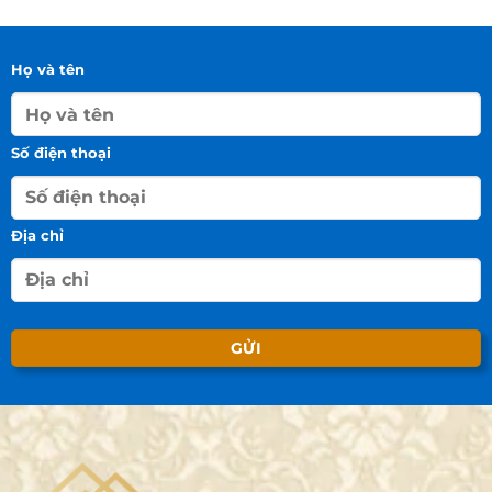
Họ và tên
Số điện thoại
Địa chỉ