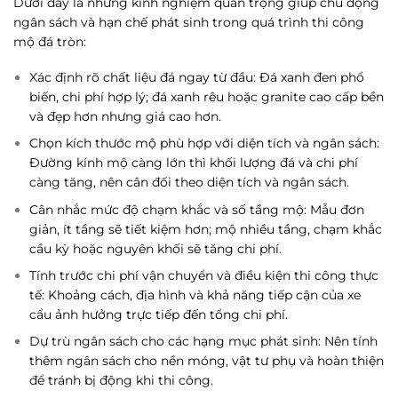
Dưới đây là những kinh nghiệm quan trọng giúp chủ động
ngân sách và hạn chế phát sinh trong quá trình thi công
mộ đá tròn:
Xác định rõ chất liệu đá ngay từ đầu: Đá xanh đen phổ
biến, chi phí hợp lý; đá xanh rêu hoặc granite cao cấp bền
và đẹp hơn nhưng giá cao hơn.
Chọn kích thước mộ phù hợp với diện tích và ngân sách:
Đường kính mộ càng lớn thì khối lượng đá và chi phí
càng tăng, nên cân đối theo diện tích và ngân sách.
Cân nhắc mức độ chạm khắc và số tầng mộ: Mẫu đơn
giản, ít tầng sẽ tiết kiệm hơn; mộ nhiều tầng, chạm khắc
cầu kỳ hoặc nguyên khối sẽ tăng chi phí.
Tính trước chi phí vận chuyển và điều kiện thi công thực
tế: Khoảng cách, địa hình và khả năng tiếp cận của xe
cẩu ảnh hưởng trực tiếp đến tổng chi phí.
Dự trù ngân sách cho các hạng mục phát sinh: Nên tính
thêm ngân sách cho nền móng, vật tư phụ và hoàn thiện
để tránh bị động khi thi công.