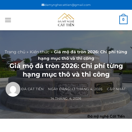
Chuyển
damynghecattien@gmail.com
đến
nội
0
dung
Trang chủ
»
Kiến thức
»
Giá mộ đá tròn 2026: Chi phí từng
hạng mục thô và thi công
Giá mộ đá tròn 2026: Chi phí từng
hạng mục thô và thi công
ĐÁ CÁT TIẾN
NGÀY ĐĂNG:
13 THÁNG 4, 2026
CẬP NHẬT:
14 THÁNG 4, 2026