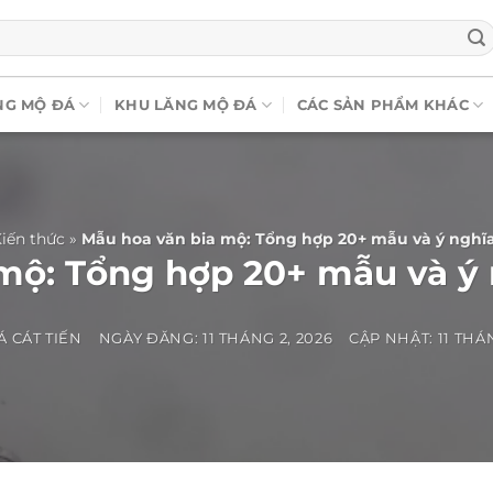
NG MỘ ĐÁ
KHU LĂNG MỘ ĐÁ
CÁC SẢN PHẨM KHÁC
iến thức
»
Mẫu hoa văn bia mộ: Tổng hợp 20+ mẫu và ý nghĩ
mộ: Tổng hợp 20+ mẫu và ý
Á CÁT TIẾN
NGÀY ĐĂNG:
11 THÁNG 2, 2026
CẬP NHẬT: 11 THÁN