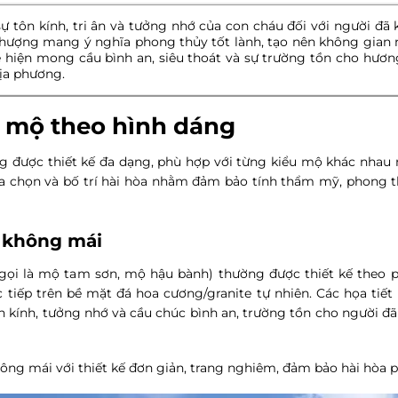
 tôn kính, tri ân và tưởng nhớ của con cháu đối với người đã 
phượng mang ý nghĩa phong thủy tốt lành, tạo nên không gian 
 hiện mong cầu bình an, siêu thoát và sự trường tồn cho hươn
ịa phương.
a mộ theo hình dáng
g được thiết kế đa dạng, phù hợp với từng kiểu mộ khác nha
a chọn và bố trí hài hòa nhằm đảm bảo tính thẩm mỹ, phong th
ộ không mái
gọi là mộ tam sơn, mộ hậu bành) thường được thiết kế theo
c tiếp trên bề mặt đá hoa cương/granite tự nhiên. Các họa tiế
ôn kính, tưởng nhớ và cầu chúc bình an, trường tồn cho người đ
ng mái với thiết kế đơn giản, trang nghiêm, đảm bảo hài hòa p