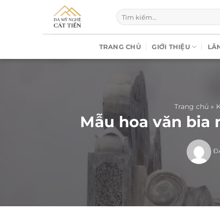
Chuyển
Tìm
đến
kiếm:
nội
dung
TRANG CHỦ
GIỚI THIỆU
LĂ
Trang chủ
»
K
Mẫu hoa văn bia 
Đ