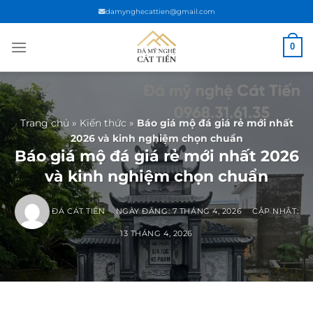
Chuyển
damynghecattien@gmail.com
đến
nội
0
dung
Trang chủ
»
Kiến thức
»
Báo giá mộ đá giá rẻ mới nhất
2026 và kinh nghiệm chọn chuẩn
Báo giá mộ đá giá rẻ mới nhất 2026
và kinh nghiệm chọn chuẩn
ĐÁ CÁT TIẾN
NGÀY ĐĂNG:
7 THÁNG 4, 2026
CẬP NHẬT:
13 THÁNG 4, 2026