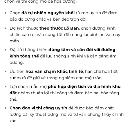
chọn và thi công mộ đá hoa cương:
Chọn
đá tự nhiên nguyên khối
từ mỏ uy tín để đảm
bảo độ cứng chắc và bền đẹp trọn đời.
Đo kích thước
theo thước Lỗ Ban
, chọn đường kính,
chiều cao rơi vào cung tốt để mang lại bình an và may
mắn.
Đặt lỗ thông thiên
đúng tâm và cân đối với đường
kính tổng thể
để lưu thông sinh khí và cân bằng âm
dương.
Ưu tiên
hoa văn chạm khắc tinh tế
, hạn chế họa tiết
rườm rà để giữ vẻ trang nghiêm cho mộ tròn.
Lựa chọn mẫu mộ
phù hợp diện tích và địa hình khu
đất
nhằm thuận lợi thi công và đảm bảo hài hòa tổng
thể.
Chọn đơn vị thi công uy tín
để được bảo đảm chất
lượng đá, kỹ thuật dựng mộ và tư vấn phong thủy chính
xác.