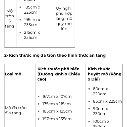
185cm x
Uy nghi,
Mộ
225cm
phù hợp
tròn
lăng mộ
195cm x
5
quy mô
235cm
tầng
lớn
215cm x
255cm
2- Kích thước mộ đá tròn theo hình thức an táng
Kích thước phổ biến
Kích thước
Loại mộ
(Đường kính x Chiều
huyệt mộ (Rộng
cao)
x Dài)
80cm x
220cm
167cm x 107cm
85cm x 225cm
175cm x 115cm
Mộ đá tròn
90cm x
185cm x 125cm
địa táng
230cm
197cm x 135cm
100cm x
250cm