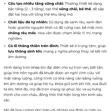
Cấu tạo nhiều tầng vững chãi:
Thường thiết kế dạng
bậc tầng (2 – 3 tầng), tạo thế
vững chãi, bề thế
, dễ sắp
đặt hài hòa với tổng thể khu lăng mộ.
Chất liệu đá tự nhiên:
Sử dụng đá xanh rêu, xanh đen
hoặc granite nguyên khối có độ cứng cao, bề mặt mịn,
chống rêu mốc
. Hoa văn được chạm khắc tỉ mỉ, trang
nghiêm.
Có lỗ thông thiên trên đỉnh:
Thiết kế ở trung tâm, giúp
lưu thông sinh khí
, mang ý nghĩa phong thủy về kết nối
âm dương.
Hình dáng tròn khép kín đại diện cho sự trọn vẹn, bất tận,
giúp linh hồn người đã khuất được an nghỉ vĩnh cửu. Về
mặt năng lượng, công trình có khả năng cân bằng luồng
khí âm dương và giúp hội tụ, khóa giữ sinh khí tốt, xua đuổi
tà khí. Nhờ đó, mộ đá tròn mang lại phúc lộc và sự hưng
thịnh cho con cháu, đồng thời thể hiện lòng tôn kính sâu
sắc.
Mộ đá hoa cương phù hợp với những gia đình ưu tiên sự