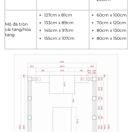
127cm x 81cm
60cm x 100cm
133cm x 89cm
70cm x 120cm
Mộ đá tròn
cải táng/hỏa
145cm x 97cm
80cm x 130cm
táng
155cm x 107cm
80cm x 150cm