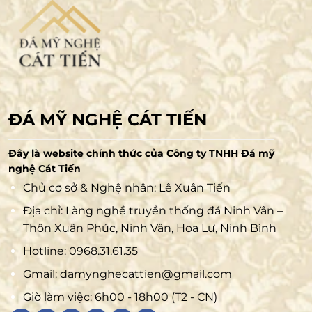
ĐÁ MỸ NGHỆ CÁT TIẾN
Đây là website chính thức của Công ty TNHH Đá mỹ
nghệ Cát Tiến
Chủ cơ sở & Nghệ nhân: Lê Xuân Tiến
Địa chỉ: Làng nghề truyền thống đá Ninh Vân –
Thôn Xuân Phúc, Ninh Vân, Hoa Lư, Ninh Bình
Hotline:
0968.31.61.35
Gmail:
damynghecattien@gmail.com
Giờ làm việc: 6h00 - 18h00 (T2 - CN)