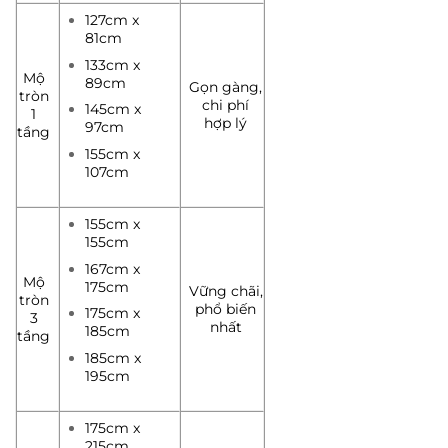
127cm x
81cm
133cm x
Mộ
89cm
Gọn gàng,
tròn
chi phí
145cm x
1
hợp lý
97cm
tầng
155cm x
107cm
155cm x
155cm
167cm x
Mộ
175cm
Vững chãi,
tròn
phổ biến
175cm x
3
nhất
185cm
tầng
185cm x
195cm
175cm x
215cm