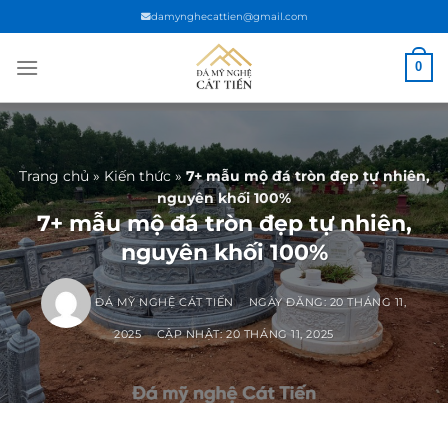
Chuyển
damynghecattien@gmail.com
đến
nội
0
dung
Trang chủ
»
Kiến thức
»
7+ mẫu mộ đá tròn đẹp tự nhiên,
nguyên khối 100%
7+ mẫu mộ đá tròn đẹp tự nhiên,
nguyên khối 100%
ĐÁ MỸ NGHỆ CÁT TIẾN
NGÀY ĐĂNG:
20 THÁNG 11,
2025
CẬP NHẬT: 20 THÁNG 11, 2025