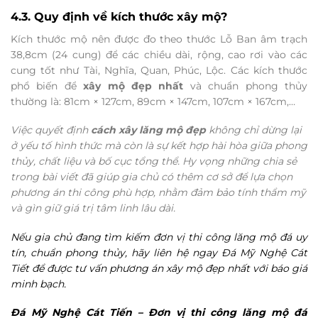
4.3. Quy định về kích thước xây mộ?
Kích thước mộ nên được đo theo thước Lỗ Ban âm trạch
38,8cm (24 cung) để các chiều dài, rộng, cao rơi vào các
cung tốt như Tài, Nghĩa, Quan, Phúc, Lộc. Các kích thước
phổ biến để
xây mộ đẹp nhất
và chuẩn phong thủy
thường là: 81cm × 127cm, 89cm × 147cm, 107cm × 167cm,…
Việc quyết định
cách xây lăng mộ đẹp
không chỉ dừng lại
ở yếu tố hình thức mà còn là sự kết hợp hài hòa giữa phong
thủy, chất liệu và bố cục tổng thể. Hy vọng những chia sẻ
trong bài viết đã giúp gia chủ có thêm cơ sở để lựa chọn
phương án thi công phù hợp, nhằm đảm bảo tính thẩm mỹ
và gìn giữ giá trị tâm linh lâu dài.
Nếu gia chủ đang tìm kiếm đơn vị thi công lăng mộ đá uy
tín, chuẩn phong thủy, hãy liên hệ ngay Đá Mỹ Nghệ Cát
Tiết để được tư vấn phương án xây mộ đẹp nhất với báo giá
minh bạch.
Đá Mỹ Nghệ Cát Tiến – Đơn vị thi công lăng mộ đá