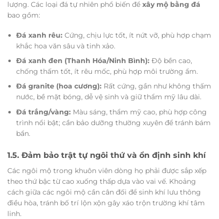
lượng. Các loại đá tự nhiên phổ biến để
xây mộ bằng đá
bao gồm:
Đá xanh rêu:
Cứng, chịu lực tốt, ít nứt vỡ, phù hợp chạm
khắc hoa văn sâu và tinh xảo.
Đá xanh đen (Thanh Hóa/Ninh Bình):
Độ bền cao,
chống thấm tốt, ít rêu mốc, phù hợp môi trường ẩm.
Đá granite (hoa cương):
Rất cứng, gần như không thấm
nước, bề mặt bóng, dễ vệ sinh và giữ thẩm mỹ lâu dài.
Đá trắng/vàng:
Màu sáng, thẩm mỹ cao, phù hợp công
trình nổi bật; cần bảo dưỡng thường xuyên để tránh bám
bẩn.
1.5. Đảm bảo trật tự ngôi thứ và ổn định sinh khí
Các ngôi mộ trong khuôn viên dòng họ phải được sắp xếp
theo thứ bậc từ cao xuống thấp dựa vào vai vế. Khoảng
cách giữa các ngôi mộ cần cân đối để sinh khí lưu thông
điều hòa, tránh bố trí lộn xộn gây xáo trộn trường khí tâm
linh.