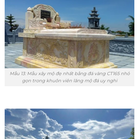
Mẫu 13: Mẫu xây mộ đẹ nhất bằng đá vàng CT165 nhỏ
gọn trong khuôn viên lăng mộ đá uy nghi