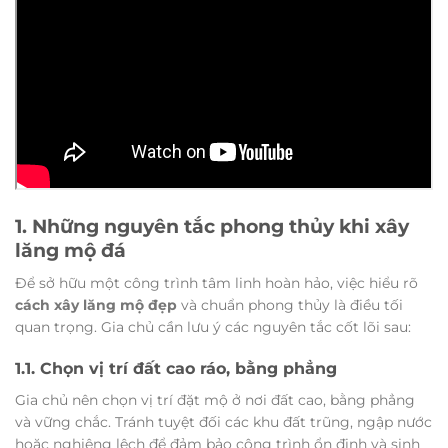
1. Những nguyên tắc phong thủy khi xây
lăng mộ đá
Để sở hữu một công trình tâm linh hoàn hảo, việc hiểu rõ
cách xây lăng mộ đẹp
và chuẩn phong thủy là điều tối
quan trọng. Gia chủ cần lưu ý các nguyên tắc cốt lõi sau:
1.1. Chọn vị trí đất cao ráo, bằng phẳng
Gia chủ nên chọn vị trí đặt mộ ở nơi đất cao, bằng phẳng
và vững chắc. Tránh tuyệt đối các khu đất trũng, ngập nước
hoặc nghiêng lệch để đảm bảo công trình ổn định và sinh