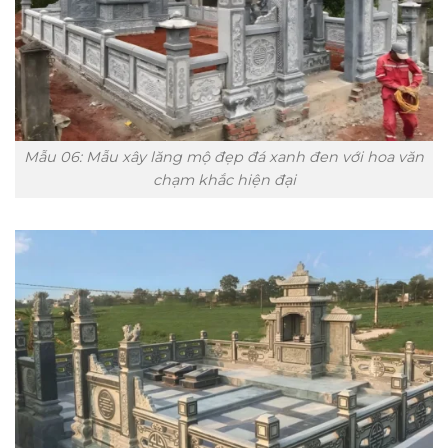
Mẫu 06: Mẫu xây lăng mộ đẹp đá xanh đen với hoa văn
chạm khắc hiện đại