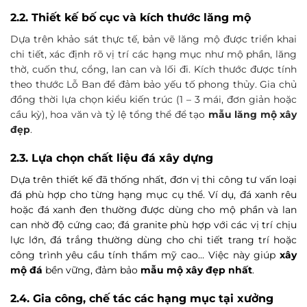
2.2. Thiết kế bố cục và kích thước lăng mộ
Dựa trên khảo sát thực tế, bản vẽ lăng mộ được triển khai
chi tiết, xác định rõ vị trí các hạng mục như mộ phần, lăng
thờ, cuốn thư, cổng, lan can và lối đi. Kích thước được tính
theo thước Lỗ Ban để đảm bảo yếu tố phong thủy. Gia chủ
đồng thời lựa chọn kiểu kiến trúc (1 – 3 mái, đơn giản hoặc
cầu kỳ), hoa văn và tỷ lệ tổng thể để tạo
mẫu lăng mộ xây
đẹp
.
2.3. Lựa chọn chất liệu đá xây dựng
Dựa trên thiết kế đã thống nhất, đơn vị thi công tư vấn loại
đá phù hợp cho từng hạng mục cụ thể. Ví dụ, đá xanh rêu
hoặc đá xanh đen thường được dùng cho mộ phần và lan
can nhờ độ cứng cao; đá granite phù hợp với các vị trí chịu
lực lớn, đá trắng thường dùng cho chi tiết trang trí hoặc
công trình yêu cầu tính thẩm mỹ cao… Việc này giúp
xây
mộ đá
bền vững, đảm bảo
mẫu mộ xây đẹp nhất
.
2.4. Gia công, chế tác các hạng mục tại xưởng