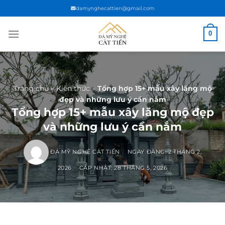
Chuyển
damynghecattien@gmail.com
đến
nội
0
dung
Trang chủ
»
Kiến thức
»
Tổng hợp 15+ mẫu xây lăng mộ
đẹp và những lưu ý cần nắm
Tổng hợp 15+ mẫu xây lăng mộ đẹp
và những lưu ý cần nắm
ĐÁ MỸ NGHỆ CÁT TIẾN
NGÀY ĐĂNG:
2 THÁNG 2,
2026
CẬP NHẬT: 28 THÁNG 5, 2026