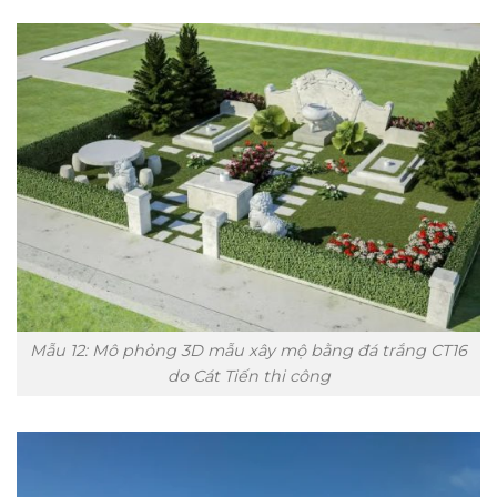
Mẫu 12: Mô phỏng 3D mẫu xây mộ bằng đá trắng CT16
do Cát Tiến thi công