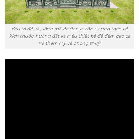
Yếu tố để xây lăng mộ đá đẹp là cần sự tính toán về
kích thước, hướng đặt và mẫu thiết kế để đảm bảo cả
về thẩm mỹ và phong thuỷ