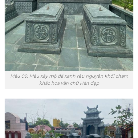
Mẫu 09: Mẫu xây mộ đá xanh rêu nguyên khối chạm
khắc hoa văn chữ Hán đẹp