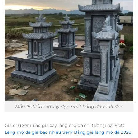
Mẫu 15: Mẫu mộ xây đẹp nhất bằng đá xanh đen
Gia chủ xem báo giá xây lăng mộ đá chi tiết tại bài viết:
Lăng mộ đá giá bao nhiêu tiền? Bảng giá lăng mộ đá 2026