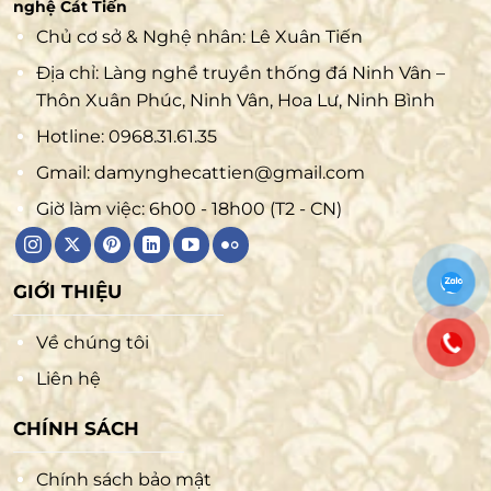
nghệ Cát Tiến
Chủ cơ sở & Nghệ nhân: Lê Xuân Tiến
Địa chỉ: Làng nghề truyền thống đá Ninh Vân –
Thôn Xuân Phúc, Ninh Vân, Hoa Lư, Ninh Bình
Hotline:
0968.31.61.35
Gmail:
damynghecattien@gmail.com
Giờ làm việc: 6h00 - 18h00 (T2 - CN)
GIỚI THIỆU
Về chúng tôi
Liên hệ
CHÍNH SÁCH
Chính sách bảo mật