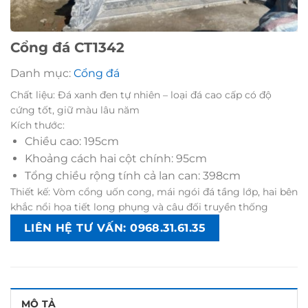
Cổng đá CT1342
Danh mục:
Cổng đá
Chất liệu: Đá xanh đen tự nhiên – loại đá cao cấp có độ
cứng tốt, giữ màu lâu năm
Kích thước:
Chiều cao: 195cm
Khoảng cách hai cột chính: 95cm
Tổng chiều rộng tính cả lan can: 398cm
Thiết kế: Vòm cổng uốn cong, mái ngói đá tầng lớp, hai bên
khắc nổi họa tiết long phụng và câu đối truyền thống
LIÊN HỆ TƯ VẤN: 0968.31.61.35
MÔ TẢ