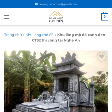
Chuyển
damynghecattien@gmail.com
đến
nội
0
dung
Trang chủ
»
Khu lăng mộ đá
»
Khu lăng mộ đá xanh đen –
CT32 thi công tại Nghệ An