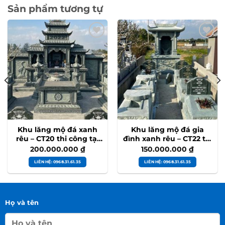
Sản phẩm tương tự
Khu lăng mộ đá xanh
Khu lăng mộ đá gia
rêu – CT20 thi công tại
đình xanh rêu – CT22 thi
Thanh Hoá
công tại Nam Định cũ
200.000.000
₫
150.000.000
₫
LIÊN HỆ: 0968.31.61.35
LIÊN HỆ: 0968.31.61.35
Họ và tên