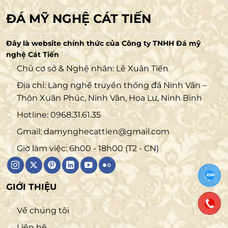
ĐÁ MỸ NGHỆ CÁT TIẾN
Đây là website chính thức của Công ty TNHH Đá mỹ
nghệ Cát Tiến
Chủ cơ sở & Nghệ nhân: Lê Xuân Tiến
Địa chỉ: Làng nghề truyền thống đá Ninh Vân –
Thôn Xuân Phúc, Ninh Vân, Hoa Lư, Ninh Bình
Hotline:
0968.31.61.35
Gmail:
damynghecattien@gmail.com
Giờ làm việc: 6h00 - 18h00 (T2 - CN)
GIỚI THIỆU
Về chúng tôi
Liên hệ